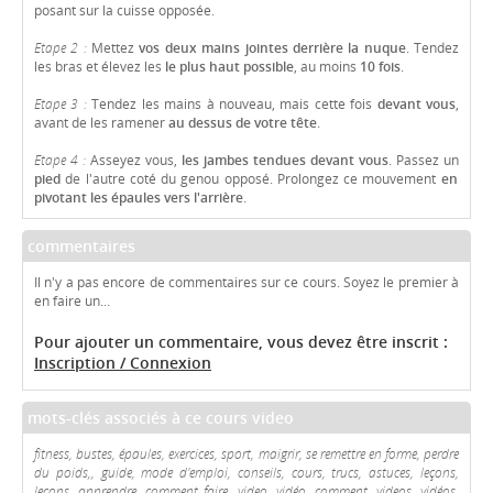
posant sur la cuisse opposée.
Etape 2 :
Mettez
vos deux mains jointes derrière la nuque
. Tendez
les bras et élevez les
le plus haut possible
, au moins
10 fois
.
Etape 3 :
Tendez les mains à nouveau, mais cette fois
devant vous
,
avant de les ramener
au dessus de votre tête
.
Etape 4 :
Asseyez vous,
les jambes tendues devant vous
. Passez un
pied
de l'autre coté du genou opposé. Prolongez ce mouvement
en
pivotant les épaules vers l'arrière
.
commentaires
Il n'y a pas encore de commentaires sur ce cours. Soyez le premier à
en faire un...
Pour ajouter un commentaire, vous devez être inscrit :
Inscription / Connexion
mots-clés associés à ce cours video
fitness, bustes, épaules, exercices, sport, maigrir, se remettre en forme, perdre
du poids,, guide, mode d'emploi, conseils, cours, trucs, astuces, leçons,
lecons, apprendre, comment faire, video, vidéo, comment, videos, vidéos,