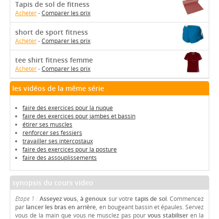
Tapis de sol de fitness
Acheter
-
Comparer les prix
short de sport fitness
Acheter
-
Comparer les prix
tee shirt fitness femme
Acheter
-
Comparer les prix
les vidéos de la même série
faire des exercices pour la nuque
faire des exercices pour jambes et bassin
étirer ses muscles
renforcer ses fessiers
travailler ses intercostaux
faire des exercices pour la posture
faire des assouplissements
synopsis du cours video
Etape 1 :
Asseyez vous
,
à genoux
sur votre
tapis de sol
. Commencez
par
lancer les bras en arrière
, en bougeant bassin et épaules. Servez
vous de la main que vous ne musclez pas pour
vous stabiliser
en la