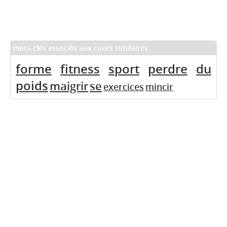
mots-clés associés aux cours similaires
forme
fitness
sport
perdre
du
poids
maigrir
se
exercices
mincir