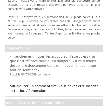
Etape 2 :
Posez
votre main le plus loin possible sur votre jambe
.
Essayez au fur et à mesure des entrainements d'avancer le plus
possible
vers votre cheville.
Etape 3 :
Asseyez vous en mettant
vos deux pieds collés l'un à
l'autre
, le plus proche de vos fesses possible. Plongez votre
buste
entre vos jambes et allongez vous
en étirant le plus loin possible
.
Encore une fois,
attention à vos limites
, faîtes ces exercices selon
vos moyens, ne forcez pas ! Tentez d'approcher
la tête
le plus proche
du sol.
commentaires
« franchement moyen les a coup sur l'ecart c'est vrai
que c'est efficace mais aussi dangereux il vaut mieux
descendre doucement dans un mouvement continue
tout en soufflant »
Posté le 06/03/2009 par loup c.
Pour ajouter un commentaire, vous devez être inscrit :
Inscription / Connexion
mots-clés associés à ce cours video