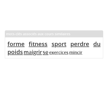
mots-clés associés aux cours similaires
forme
fitness
sport
perdre
du
poids
maigrir
se
exercices
mincir