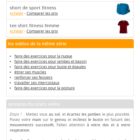
short de sport fitness
Acheter
-
Comparer les prix
tee shirt fitness femme
Acheter
-
Comparer les prix
les vidéos de la même série
faire des exercices pour la nuque
faire des exercices pour jambes et bassin
faire des exercices pour buste et épaules
étirer ses muscles
renforcer ses fessiers
travailler ses intercostaux
faire des exercices pour la posture
synopsis du cours video
Etape 1 :
Mettez vous
au sol
, et
écartez les jambes
le plus possible.
Posez votre
main
sur le
genou
et
inclinez le buste
en faisant des
mouvements successifs.
Faîtes attention
à votre dos et à votre
respiration
.