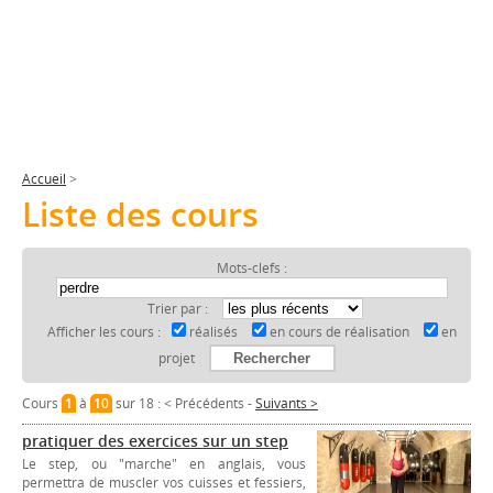
Accueil
>
Liste des cours
Mots-clefs :
Trier par :
Afficher les cours :
réalisés
en cours de réalisation
en
projet
Cours
1
à
10
sur 18 :
< Précédents
-
Suivants >
pratiquer des exercices sur un step
Le step, ou "marche" en anglais, vous
permettra de muscler vos cuisses et fessiers,