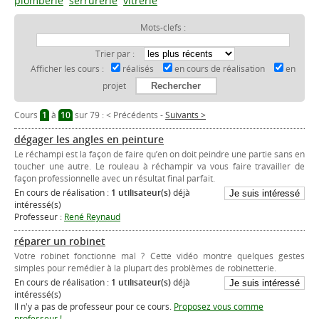
plomberie
serrurerie
vitrerie
Mots-clefs :
Trier par :
Afficher les cours :
réalisés
en cours de réalisation
en
projet
Cours
1
à
10
sur 79 :
< Précédents
-
Suivants >
dégager les angles en peinture
Le réchampi est la façon de faire qu’en on doit peindre une partie sans en
toucher une autre. Le rouleau à réchampir va vous faire travailler de
façon professionnelle avec un résultat final parfait.
En cours de réalisation :
1 utilisateur(s)
déjà
intéressé(s)
Professeur :
René Reynaud
réparer un robinet
Votre robinet fonctionne mal ? Cette vidéo montre quelques gestes
simples pour remédier à la plupart des problèmes de robinetterie.
En cours de réalisation :
1 utilisateur(s)
déjà
intéressé(s)
Il n'y a pas de professeur pour ce cours.
Proposez vous comme
professeur !