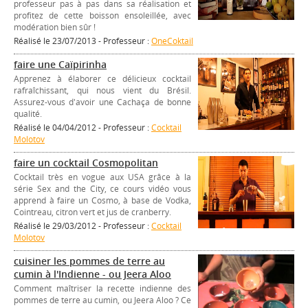
professeur pas à pas dans sa réalisation et
profitez de cette boisson ensoleillée, avec
modération bien sûr !
Réalisé le 23/07/2013 - Professeur :
OneCoktail
faire une Caïpirinha
Apprenez à élaborer ce délicieux cocktail
rafraîchissant, qui nous vient du Brésil.
Assurez-vous d'avoir une Cachaça de bonne
qualité.
Réalisé le 04/04/2012 - Professeur :
Cocktail
Molotov
faire un cocktail Cosmopolitan
Cocktail très en vogue aux USA grâce à la
série Sex and the City, ce cours vidéo vous
apprend à faire un Cosmo, à base de Vodka,
Cointreau, citron vert et jus de cranberry.
Réalisé le 29/03/2012 - Professeur :
Cocktail
Molotov
cuisiner les pommes de terre au
cumin à l'Indienne - ou Jeera Aloo
Comment maîtriser la recette indienne des
pommes de terre au cumin, ou Jeera Aloo ? Ce