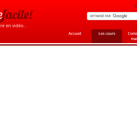
B
e
facile!
re en vidéo...
Accueil
Les cours
Comm
mar