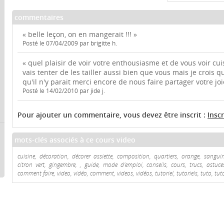
commentaires
« belle leçon, on en mangerait !!! »
Posté le 07/04/2009 par brigitte h.
« quel plaisir de voir votre enthousiasme et de vous voir cui
vais tenter de les tailler aussi bien que vous mais je crois que
qu'il n'y parait merci encore de nous faire partager votre joi
Posté le 14/02/2010 par jide j.
Pour ajouter un commentaire, vous devez être inscrit :
Insc
mots-clés associés à ce cours video
cuisine, décoration, décorer assiette, composition, quartiers, orange, sang
citron vert, gingembre, , guide, mode d'emploi, conseils, cours, trucs, astuce
comment faire, video, vidéo, comment, videos, vidéos, tutoriel, tutoriels, tuto, tut