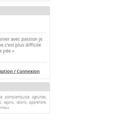
siner avec passion je
 c'est plus difficile
e jide »
ription / Connexion
uine, pamplemousse, agrumes,
s, leçons, lecons, apprendre,
oriaux.