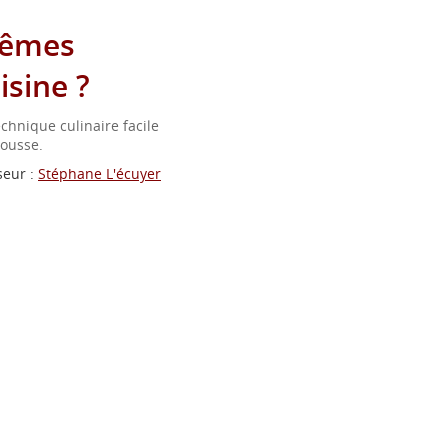
rêmes
isine ?
nique culinaire facile
mousse.
seur :
Stéphane L'écuyer