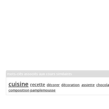
mots-clés associés aux cours similaires
cuisine
recette
décorer
décoration
assiette
chocola
composition
pamplemousse