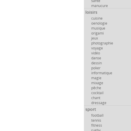
santé
manucure
loisirs
cuisine
oenologie
musique
origami
jeux
photographie
voyage
vidéo
danse
dessin
poker
informatique
magie
mixage
pêche
cocktail
chant
dressage
sport
football
tennis
fitness
rugby