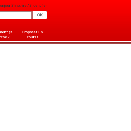
onjour
S'inscrire / S'identifier
ent ça
Proposez un
che ?
cours !