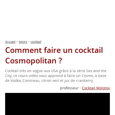
Accueil
>
loisirs
>
cocktail
Comment faire un cocktail
Cosmopolitan ?
Cocktail très en vogue aux USA grâce à la série Sex and the
City, ce cours vidéo vous apprend à faire un Cosmo, à base
de Vodka, Cointreau, citron vert et jus de cranberry.
professeur :
Cocktail Molotov