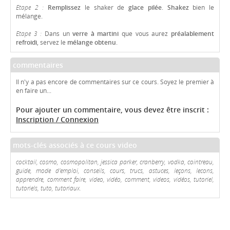
Etape 2 :
Remplissez
le shaker de
glace pilée
.
Shakez
bien le
mélange.
Etape 3 :
Dans un
verre à martini
que vous aurez
préalablement
refroidi
, servez le
mélange obtenu
.
commentaires
Il n'y a pas encore de commentaires sur ce cours. Soyez le premier à
en faire un...
Pour ajouter un commentaire, vous devez être inscrit :
Inscription / Connexion
mots-clés associés à ce cours video
cocktail, cosmo, cosmopolitan, jessica parker, cranberry, vodka, cointreau,
guide, mode d'emploi, conseils, cours, trucs, astuces, leçons, lecons,
apprendre, comment faire, video, vidéo, comment, videos, vidéos, tutoriel,
tutoriels, tuto, tutoriaux.