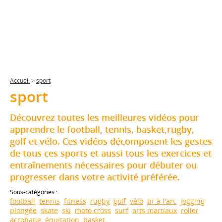
Accueil
>
sport
sport
Découvrez toutes les meilleures vidéos pour
apprendre le football, tennis, basket,rugby,
golf et vélo. Ces vidéos décomposent les gestes
de tous ces sports et aussi tous les exercices et
entraînements nécessaires pour débuter ou
progresser dans votre activité préférée.
Sous-catégories :
football
tennis
fitness
rugby
golf
vélo
tir à l'arc
jogging
plongée
skate
ski
moto cross
surf
arts martiaux
roller
acrobatie
équitation
basket