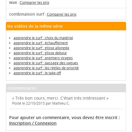
wax
:
Comparer les prix
combinaison surf
:
Comparer les prix
les vidéos de la même série
apprendre le surf : choix du matériel
apprendre le surf : échauffement
apprendre le surf : glisse allongée
apprendre le surf : glisse debout
apprendre le surf : premiers virages
apprendre le surf : passage des vagues
apprendre le surf : les règles de priorité
apprendre le surf : le take off
commentaires
« Très bon cours, merci. C'était très intéressant »
Posté le 22/10/2015 par Mathieu C.
Pour ajouter un commentaire, vous devez être inscrit :
Inscription / Connexion