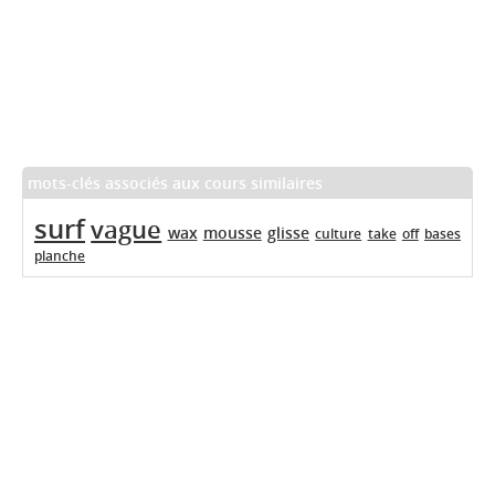
mots-clés associés aux cours similaires
surf
vague
wax
mousse
glisse
culture
take
off
bases
planche