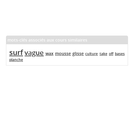
mots-clés associés aux cours similaires
surf
vague
wax
mousse
glisse
culture
take
off
bases
planche