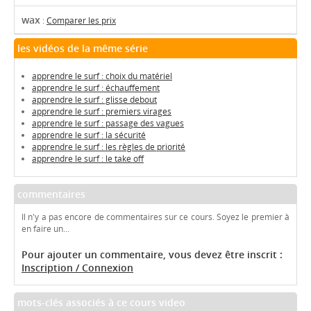
wax
:
Comparer les prix
les vidéos de la même série
apprendre le surf : choix du matériel
apprendre le surf : échauffement
apprendre le surf : glisse debout
apprendre le surf : premiers virages
apprendre le surf : passage des vagues
apprendre le surf : la sécurité
apprendre le surf : les règles de priorité
apprendre le surf : le take off
commentaires
Il n'y a pas encore de commentaires sur ce cours. Soyez le premier à
en faire un...
Pour ajouter un commentaire, vous devez être inscrit :
Inscription / Connexion
mots-clés associés à ce cours video