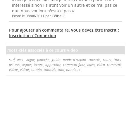
interessé sinon ils iront voir un autre et ce n'ai pas ce
que nous voulont n'est-ce pas »
Posté le 08/08/2011 par Célise C.
Pour ajouter un commentaire, vous devez être inscrit :
Inscription / Connexion
mots-clés associés à ce cours video
surf, wax, vague, planche, guide, mode d'emploi, conseils, cours, trucs,
astuces, leçons, lecons, apprendre, comment faire, video, vidéo, comment,
videos, vidéos, tutoriel, tutoriels, tuto, tutoriaux.