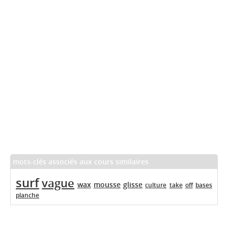
mots-clés associés aux cours similaires
surf
vague
wax
mousse
glisse
culture
take
off
bases
planche