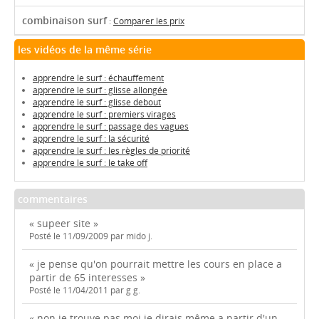
combinaison surf
:
Comparer les prix
les vidéos de la même série
apprendre le surf : échauffement
apprendre le surf : glisse allongée
apprendre le surf : glisse debout
apprendre le surf : premiers virages
apprendre le surf : passage des vagues
apprendre le surf : la sécurité
apprendre le surf : les règles de priorité
apprendre le surf : le take off
commentaires
« supeer site »
Posté le 11/09/2009 par mido j.
« je pense qu'on pourrait mettre les cours en place a
partir de 65 interesses »
Posté le 11/04/2011 par g g.
« non je trouve pas moi je dirais même a partir d'un