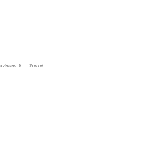
rofesseur !
)
(
Presse
)