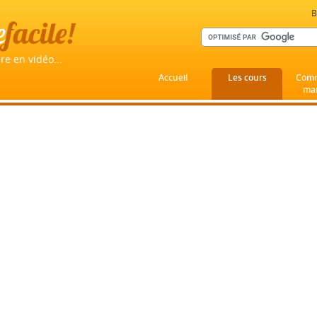
B
e
facile!
re en vidéo...
Accueil
Les cours
Comm
mar