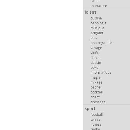
santé
manucure
loisirs
cuisine
oenologie
musique
origami
jeux
photographie
voyage
vidéo
danse
dessin
poker
informatique
magie
mixage
pêche
cocktail
chant
dressage
sport
football
tennis
fitness
rugby