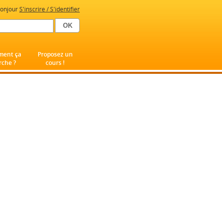
onjour
S'inscrire / S'identifier
ent ça
Proposez un
che ?
cours !