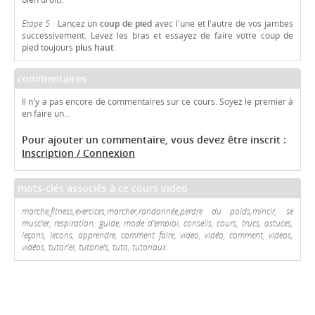
Etape 5 :
Lancez un
coup de pied
avec l'une et l'autre de vos jambes
successivement. Levez les bras et essayez de faire votre coup de
pied toujours
plus haut
.
commentaires
Il n'y a pas encore de commentaires sur ce cours. Soyez le premier à
en faire un...
Pour ajouter un commentaire, vous devez être inscrit :
Inscription / Connexion
mots-clés associés à ce cours video
marche,fitness,exercices,marcher,randonnée,perdre du poids,mincir, se
muscler, respiration, guide, mode d'emploi, conseils, cours, trucs, astuces,
leçons, lecons, apprendre, comment faire, video, vidéo, comment, videos,
vidéos, tutoriel, tutoriels, tuto, tutoriaux.