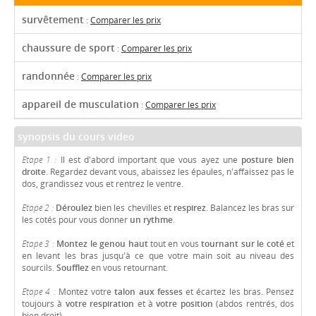
survêtement
:
Comparer les prix
chaussure de sport
:
Comparer les prix
randonnée
:
Comparer les prix
appareil de musculation
:
Comparer les prix
synopsis du cours video
Etape 1 :
Il est d'abord important que vous ayez une
posture bien
droite
. Regardez devant vous, abaissez les épaules, n'affaissez pas le
dos, grandissez vous et rentrez le ventre.
Etape 2 :
Déroulez
bien les chevilles et
respirez
. Balancez les bras sur
les cotés pour vous donner
un rythme
.
Etape 3 :
Montez le genou haut
tout en vous
tournant sur le coté
et
en levant les bras jusqu'à ce que votre main soit au niveau des
sourcils.
Soufflez
en vous retournant.
Etape 4 :
Montez votre
talon aux fesses
et écartez les bras. Pensez
toujours à
votre respiration
et à
votre position
(abdos rentrés, dos
bien droit).