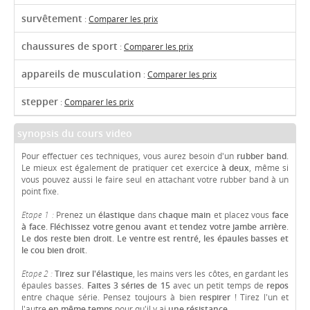
survêtement
:
Comparer les prix
chaussures de sport
:
Comparer les prix
appareils de musculation
:
Comparer les prix
stepper
:
Comparer les prix
synopsis du cours video
Pour effectuer ces techniques, vous aurez besoin d'un
rubber band
.
Le mieux est également de pratiquer cet exercice
à deux
, même si
vous pouvez aussi le faire seul en attachant votre rubber band à un
point fixe.
Etape 1 :
Prenez un
élastique
dans
chaque main
et placez vous
face
à face
.
Fléchissez votre genou avant
et
tendez votre jambe arrière
.
Le dos reste bien droit
.
Le ventre est rentré, les épaules basses et
le cou bien droit
.
Etape 2 :
Tirez sur l'élastique
, les mains vers les côtes, en gardant les
épaules basses.
Faites 3 séries de 15
avec un petit temps de
repos
entre chaque série. Pensez toujours à bien
respirer
! Tirez l'un et
l'autre
en même temps
pour qu'il y ai
une résistance
.