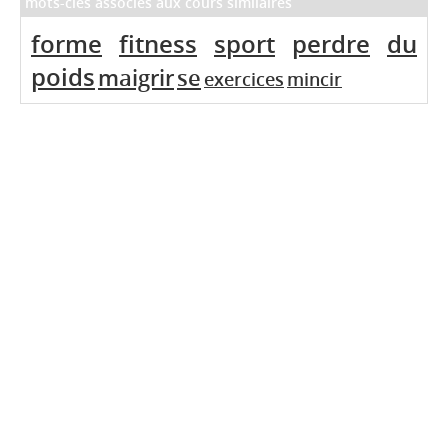
mots-clés associés aux cours similaires
forme
fitness
sport
perdre
du
poids
maigrir
se
exercices
mincir