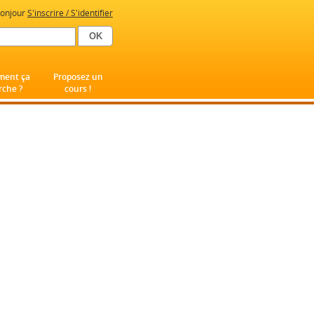
onjour
S'inscrire / S'identifier
ent ça
Proposez un
che ?
cours !