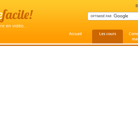
B
e
facile!
re en vidéo...
Accueil
Les cours
Comm
mar