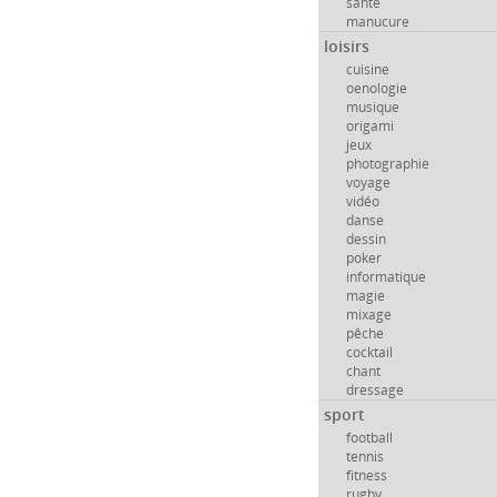
santé
manucure
loisirs
cuisine
oenologie
musique
origami
jeux
photographie
voyage
vidéo
danse
dessin
poker
informatique
magie
mixage
pêche
cocktail
chant
dressage
sport
football
tennis
fitness
rugby