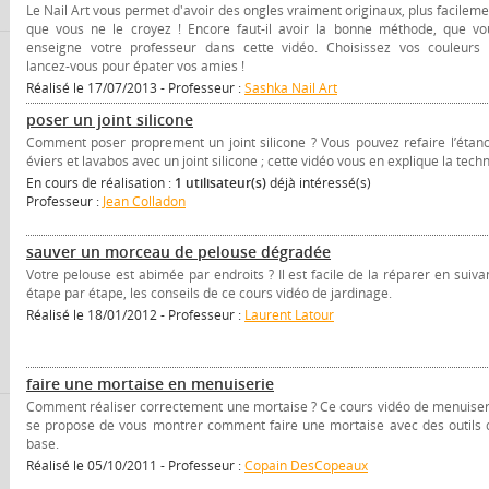
Le Nail Art vous permet d'avoir des ongles vraiment originaux, plus facileme
que vous ne le croyez ! Encore faut-il avoir la bonne méthode, que vo
enseigne votre professeur dans cette vidéo. Choisissez vos couleurs 
lancez-vous pour épater vos amies !
Réalisé le 17/07/2013 - Professeur :
Sashka Nail Art
poser un joint silicone
Comment poser proprement un joint silicone ? Vous pouvez refaire l’étanc
éviers et lavabos avec un joint silicone ; cette vidéo vous en explique la tech
En cours de réalisation :
1 utilisateur(s)
déjà intéressé(s)
Professeur :
Jean Colladon
sauver un morceau de pelouse dégradée
Votre pelouse est abimée par endroits ? Il est facile de la réparer en suivan
étape par étape, les conseils de ce cours vidéo de jardinage.
Réalisé le 18/01/2012 - Professeur :
Laurent Latour
faire une mortaise en menuiserie
Comment réaliser correctement une mortaise ? Ce cours vidéo de menuiser
se propose de vous montrer comment faire une mortaise avec des outils 
base.
Réalisé le 05/10/2011 - Professeur :
Copain DesCopeaux