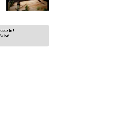
osez le !
éalisé.