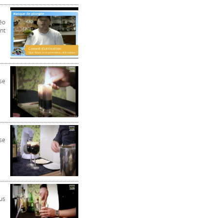
éo
nt
se
se
us