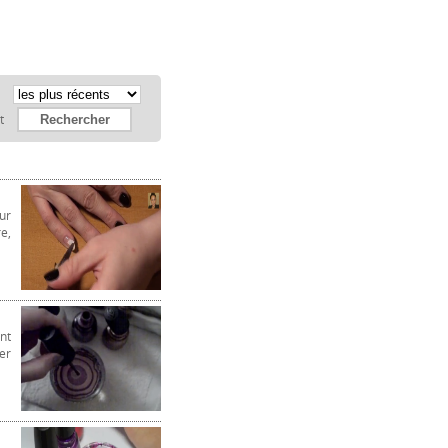
:
et
ur
e,
nt
er