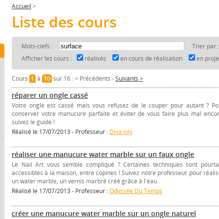
Accueil
>
Liste des cours
Mots-clefs :
Trier par 
Afficher les cours :
réalisés
en cours de réalisation
en proj
Cours
1
à
10
sur 16 :
< Précédents
-
Suivants >
réparer un ongle cassé
Votre ongle est cassé mais vous refusez de le couper pour autant ? Po
conserver votre manucure parfaite et éviter de vous faire plus mal encor
suivez le guide !
Réalisé le 17/07/2013 - Professeur :
Diva Joly
réaliser une manucure water marble sur un faux ongle
Le Nail Art vous semble compliqué ? Certaines techniques sont pourta
accessibles à la maison, entre copines ! Suivez notre professeur pour réalis
un water marble, un vernis marbré créé grâce à l'eau.
Réalisé le 17/07/2013 - Professeur :
Odyssée Du Temps
créer une manucure water marble sur un ongle naturel