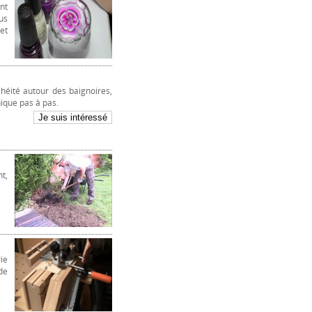
nt
us
et
héité autour des baignoires,
nique pas à pas.
t,
ie
de