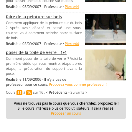
pour passer une sous-couche sur du bois.
Réalisé le 03/09/2007 - Professeur :
Pierre44
faire de la peinture sur bois
Comment appliquer de la peinture sur du bois
? Après avoir décapé et passé une sous-
couche, voilà comment peindre notre surface
de bois.
Réalisé le 03/09/2007 - Professeur :
Pierre44
poser de la toile de verre - 1/4
Comment poser de la toile de verre ? Voici la
première vidéo qui vous montre, étape après
étape, la préparation du support avant la
pose.
Réalisé le 11/09/2006 - Il n'y a pas de
professeur pour ce cours.
Proposez vous comme professeur !
Cours
11
à
16
sur 16 :
< Précédents
-
Suivants >
Vous ne trouvez pas le cours que vous cherchiez, proposez le !
Si le cours intéresse plus de 100 utilisateurs, il sera réalisé.
Proposer un cours