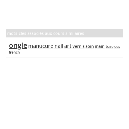
mots-clés associés aux cours similaires
ongle
manucure
nail
art
vernis
soin
main
base
des
french