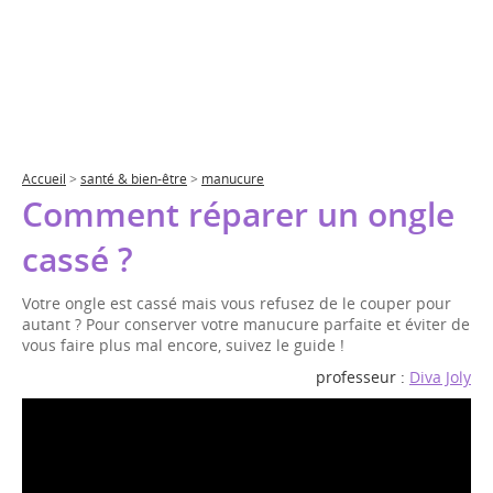
Accueil
>
santé & bien-être
>
manucure
Comment réparer un ongle
cassé ?
Votre ongle est cassé mais vous refusez de le couper pour
autant ? Pour conserver votre manucure parfaite et éviter de
vous faire plus mal encore, suivez le guide !
professeur :
Diva Joly