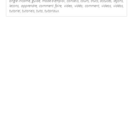
ongle incarné, guide, mode d'emploi, conseils, cours, trucs, astuces, leçons,
lecons, apprendre, comment faire, video, vidéo, comment, videos, vidéos,
tutoriel, tutoriels, tuto, tutoriaux.