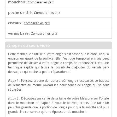
mouchoir
:
Comparer les prix
poche de thé
:
Comparer les prix
ciseaux
:
Comparer les prix
vernis base
:
Comparer les prix
synopsis du cours video
Cette technique s'utilise si votre ongle s'est cassé
sur le côté
, jusqu'à
environ
un quart
de la surface. Elle n'est que
temporaire
, mais peut
permettre de laisser à votre ongle
le temps de repousser
. C'est une
technique
rapide
qui laisse la possibilité
d'ajouter du vernis
par-
dessus, ce qui cache la petite réparation ...!
Etape 1 :
Polissez
la zone de rupture, où l'ongle s'est cassé. Le but est
de
remettre au même niveau
les deux zones de l'ongle qui se sont
séparées.
Etape 2 :
Découpez
un carré
de la taille de votre blessure sur l'ongle
dans le
mouchoir en papier
. Si vous le pouvez, prenez une taille un
peu plus grande que la portion de l'ongle pour que la
solidité
soit plus
grande. Ne conservez
qu'une épaisseur
du mouchoir.