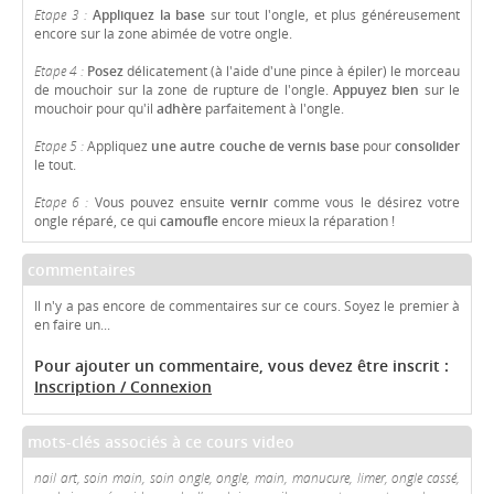
Etape 3 :
Appliquez la base
sur tout l'ongle, et plus généreusement
encore sur la zone abimée de votre ongle.
Etape 4 :
Posez
délicatement (à l'aide d'une pince à épiler) le morceau
de mouchoir sur la zone de rupture de l'ongle.
Appuyez bien
sur le
mouchoir pour qu'il
adhère
parfaitement à l'ongle.
Etape 5 :
Appliquez
une autre couche de vernis base
pour
consolider
le tout.
Etape 6 :
Vous pouvez ensuite
vernir
comme vous le désirez votre
ongle réparé, ce qui
camoufle
encore mieux la réparation !
commentaires
Il n'y a pas encore de commentaires sur ce cours. Soyez le premier à
en faire un...
Pour ajouter un commentaire, vous devez être inscrit :
Inscription / Connexion
mots-clés associés à ce cours video
nail art, soin main, soin ongle, ongle, main, manucure, limer, ongle cassé,