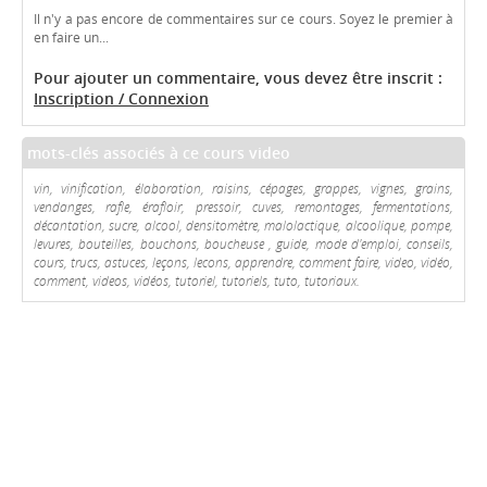
Il n'y a pas encore de commentaires sur ce cours. Soyez le premier à
en faire un...
Pour ajouter un commentaire, vous devez être inscrit :
Inscription / Connexion
mots-clés associés à ce cours video
vin, vinification, élaboration, raisins, cépages, grappes, vignes, grains,
vendanges, rafle, érafloir, pressoir, cuves, remontages, fermentations,
décantation, sucre, alcool, densitomètre, malolactique, alcoolique, pompe,
levures, bouteilles, bouchons, boucheuse , guide, mode d'emploi, conseils,
cours, trucs, astuces, leçons, lecons, apprendre, comment faire, video, vidéo,
comment, videos, vidéos, tutoriel, tutoriels, tuto, tutoriaux.