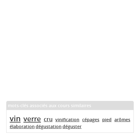
mots-clés associés aux cours similaires
vin
verre
cru
vinification
cépages
pied
arômes
élaboration
dégustation
déguster