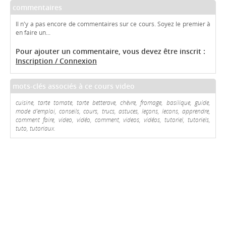
commentaires
Il n'y a pas encore de commentaires sur ce cours. Soyez le premier à
en faire un...
Pour ajouter un commentaire, vous devez être inscrit :
Inscription / Connexion
mots-clés associés à ce cours video
cuisine, tarte tomate, tarte betterave, chèvre, fromage, basilique, guide,
mode d'emploi, conseils, cours, trucs, astuces, leçons, lecons, apprendre,
comment faire, video, vidéo, comment, videos, vidéos, tutoriel, tutoriels,
tuto, tutoriaux.