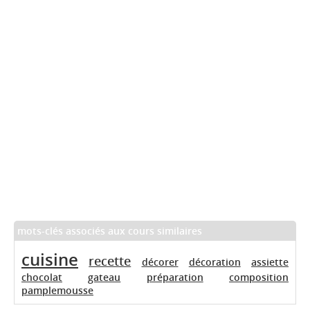
mots-clés associés aux cours similaires
cuisine
recette
décorer
décoration
assiette
chocolat
gateau
préparation
composition
pamplemousse