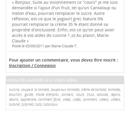
« Bonjour, Suite au visionnement ce "cours" je me suis
demandée si l'ajout d'un fruit, tel qu'un Cantaloup ou
melon d'eau, pourrait remplacer le sucre. Autre
réflexion, est-ce que le yogourt grec Nature 0%
pourrait remplacer la crème 35 % étant donné sa
propriété d'onctuosité. Enfin, est-ce qu'on peut avoir
accès à vos aides de cuisine ? ;o) Au plaisir, Marie-
Claude »
Posté le 05/09/2011 par Marie-Claude T.
Pour ajouter un commentaire, vous devez être inscrit :
Inscription / Connexion
mots-clés associés à ce cours video
cuisine, soupe à la tomate, soupe aux tomates, crème de tomate, tomates,
bouillon, guide, mode d'emploi, conseils, cours, trucs, astuces, leçons,
lecons, apprendre, comment faire, video, vidéo, comment, videos, vidéos,
tutoriel, tutoriels, tuto, tutoriaux.