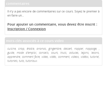
commentaires
Il n'y a pas encore de commentaires sur ce cours. Soyez le premier à
en faire un...
Pour ajouter un commentaire, vous devez être inscrit :
Inscription / Connexion
mots-clés associés à ce cours video
cuisine, sirop, érable, ananas, gingembre, dessert, napper, nappage, ,
guide, mode d'emploi, conseils, cours, trucs, astuces, leçons, lecons,
apprendre, comment faire, video, vidéo, comment, videos, vidéos, tutoriel,
tutoriels, tuto, tutoriaux.