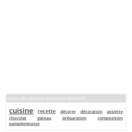
mots-clés associés aux cours similaires
cuisine
recette
décorer
décoration
assiette
chocolat
gateau
préparation
composition
pamplemousse