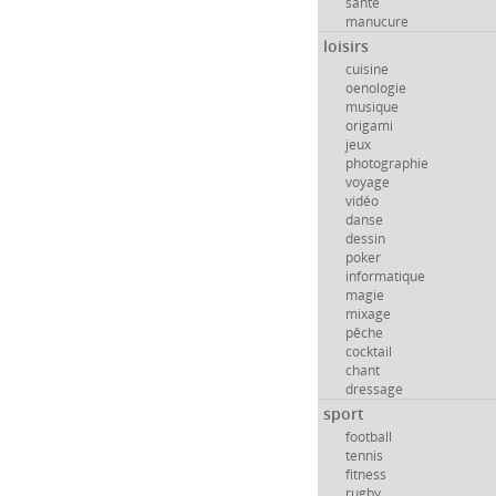
santé
manucure
loisirs
cuisine
oenologie
musique
origami
jeux
photographie
voyage
vidéo
danse
dessin
poker
informatique
magie
mixage
pêche
cocktail
chant
dressage
sport
football
tennis
fitness
rugby