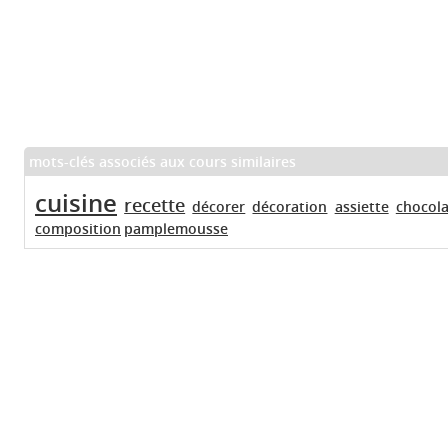
mots-clés associés aux cours similaires
cuisine
recette
décorer
décoration
assiette
chocola
composition
pamplemousse