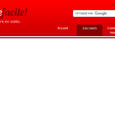
B
e
facile!
re en vidéo...
Accueil
Les cours
Comm
mar