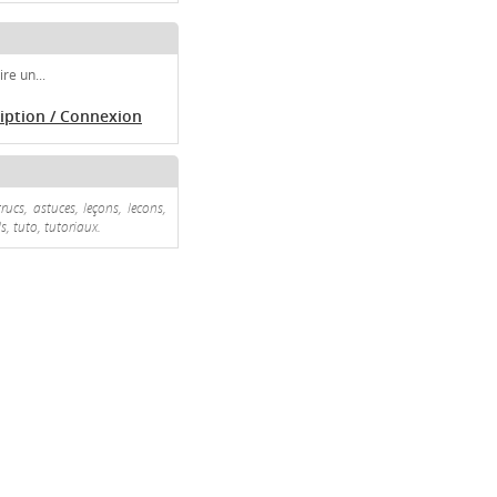
re un...
ription / Connexion
rucs, astuces, leçons, lecons,
s, tuto, tutoriaux.