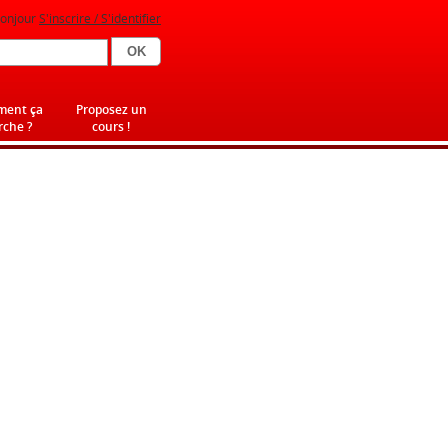
onjour
S'inscrire / S'identifier
ent ça
Proposez un
che ?
cours !