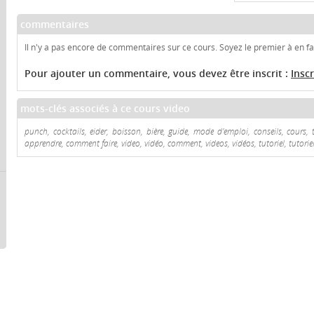
commentaires
Il n'y a pas encore de commentaires sur ce cours. Soyez le premier à en fai
Pour ajouter un commentaire, vous devez être inscrit :
Insc
mots-clés associés à ce cours video
punch, cocktails, eider, boisson, bière, guide, mode d'emploi, conseils, cours, t
apprendre, comment faire, video, vidéo, comment, videos, vidéos, tutoriel, tutoriel