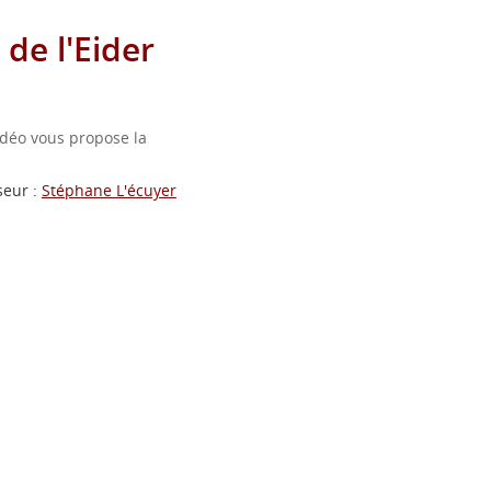
e l'Eider
déo vous propose la
seur :
Stéphane L'écuyer