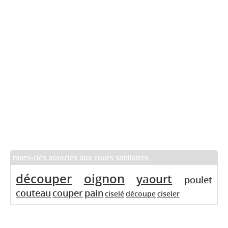
mots-clés associés aux cours similaires
découper
oignon
yaourt
poulet
couteau
couper
pain
ciselé
découpe
ciseler