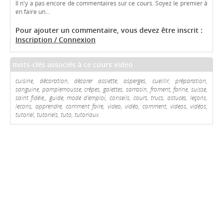
Il n'y a pas encore de commentaires sur ce cours. Soyez le premier à
en faire un...
Pour ajouter un commentaire, vous devez être inscrit :
Inscription / Connexion
mots-clés associés à ce cours video
cuisine, décoration, décorer assiette, asperges, cueillir, préparation,
sanguine, pamplemousse, crêpes, galettes, sarrasin, froment, farine, suisse,
saint fidèle,, guide, mode d'emploi, conseils, cours, trucs, astuces, leçons,
lecons, apprendre, comment faire, video, vidéo, comment, videos, vidéos,
tutoriel, tutoriels, tuto, tutoriaux.