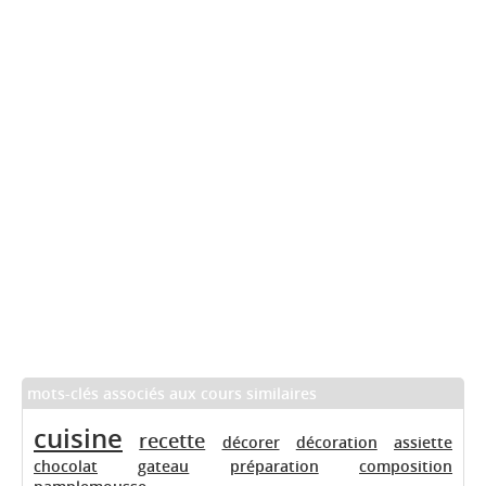
mots-clés associés aux cours similaires
cuisine
recette
décorer
décoration
assiette
chocolat
gateau
préparation
composition