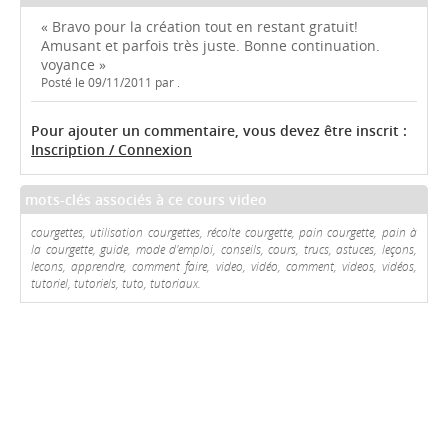
« Bravo pour la création tout en restant gratuit!
Amusant et parfois très juste. Bonne continuation.
voyance »
Posté le 09/11/2011 par .
Pour ajouter un commentaire, vous devez être inscrit :
Inscription / Connexion
mots-clés associés à ce cours video
courgettes, utilisation courgettes, récolte courgette, pain courgette, pain à
la courgette, guide, mode d'emploi, conseils, cours, trucs, astuces, leçons,
lecons, apprendre, comment faire, video, vidéo, comment, videos, vidéos,
tutoriel, tutoriels, tuto, tutoriaux.