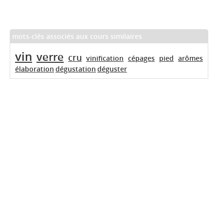
mots-clés associés aux cours similaires
vin
verre
cru
vinification
cépages
pied
arômes
élaboration
dégustation
déguster