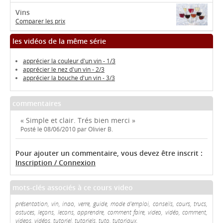
Vins
Comparer les prix
les vidéos de la même série
apprécier la couleur d'un vin - 1/3
apprécier le nez d'un vin - 2/3
apprécier la bouche d'un vin - 3/3
commentaires
« Simple et clair. Trés bien merci »
Posté le 08/06/2010 par Olivier B.
Pour ajouter un commentaire, vous devez être inscrit :
Inscription / Connexion
mots-clés associés à ce cours video
présentation, vin, inao, verre, guide, mode d'emploi, conseils, cours, trucs,
astuces, leçons, lecons, apprendre, comment faire, video, vidéo, comment,
videos, vidéos, tutoriel, tutoriels, tuto, tutoriaux.