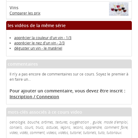
Vins
Comparer les prix
les vidéos de la même série
apprécier la couleur d'un vin - 1/3
apprécier le nez d'un vin - 2/3
déguster un vin - le matériel
commentaires
Il n'y a pas encore de commentaires sur ce cours. Soyez le premier à
en faire un...
Pour ajouter un commentaire, vous devez être inscrit :
Inscription / Connexion
mots-clés associés à ce cours video
oenologie, bouche, arômes, textures, oxygénation , guide, mode d'emploi,
conseils, cours, trucs, astuces, leçons, lecons, apprendre, comment faire,
video, vidéo, comment, videos, vidéos, tutoriel, tutoriels, tuto, tutoriaux.