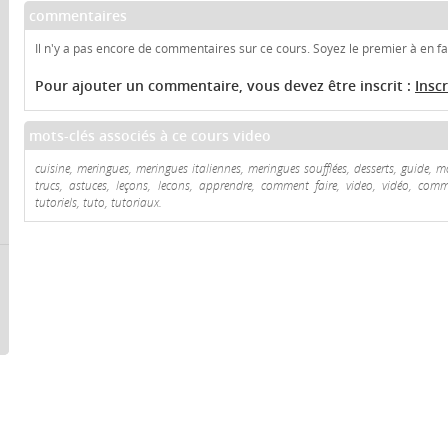
commentaires
Il n'y a pas encore de commentaires sur ce cours. Soyez le premier à en fai
Pour ajouter un commentaire, vous devez être inscrit :
Insc
mots-clés associés à ce cours video
cuisine, meringues, meringues italiennes, meringues soufflées, desserts, guide, m
trucs, astuces, leçons, lecons, apprendre, comment faire, video, vidéo, comme
tutoriels, tuto, tutoriaux.