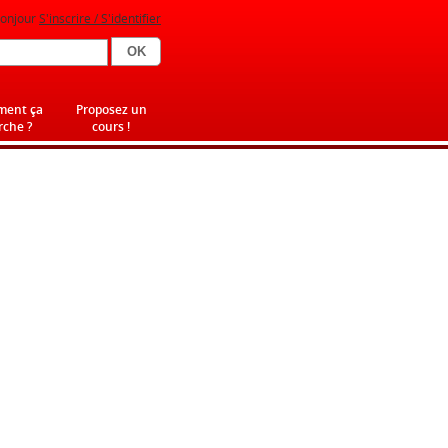
onjour
S'inscrire / S'identifier
ent ça
Proposez un
che ?
cours !