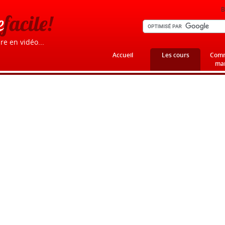
B
e
facile!
re en vidéo...
Accueil
Les cours
Comm
mar