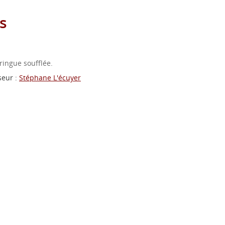
s
ringue soufflée.
seur :
Stéphane L'écuyer