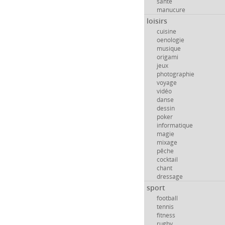
santé
manucure
loisirs
cuisine
oenologie
musique
origami
jeux
photographie
voyage
vidéo
danse
dessin
poker
informatique
magie
mixage
pêche
cocktail
chant
dressage
sport
football
tennis
fitness
rugby