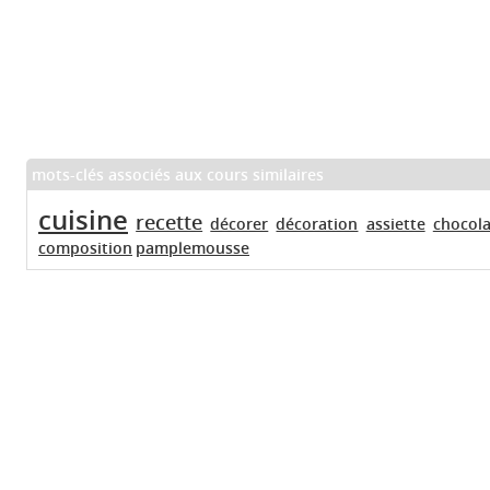
mots-clés associés aux cours similaires
cuisine
recette
décorer
décoration
assiette
chocola
composition
pamplemousse