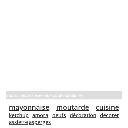
mots-clés associés aux cours similaires
mayonnaise
moutarde
cuisine
ketchup
amora
oeufs
décoration
décorer
assiette
asperges