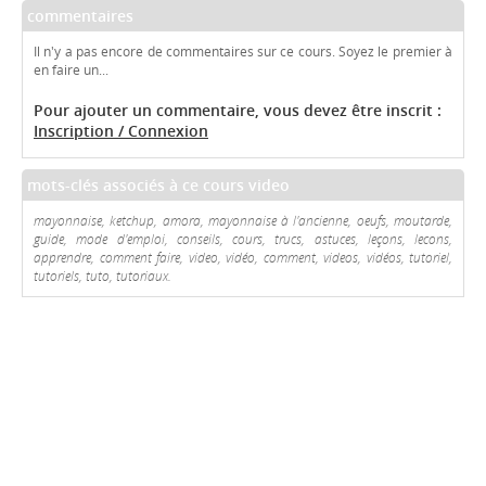
commentaires
Il n'y a pas encore de commentaires sur ce cours. Soyez le premier à
en faire un...
Pour ajouter un commentaire, vous devez être inscrit :
Inscription / Connexion
mots-clés associés à ce cours video
mayonnaise, ketchup, amora, mayonnaise à l'ancienne, oeufs, moutarde,
guide, mode d'emploi, conseils, cours, trucs, astuces, leçons, lecons,
apprendre, comment faire, video, vidéo, comment, videos, vidéos, tutoriel,
tutoriels, tuto, tutoriaux.