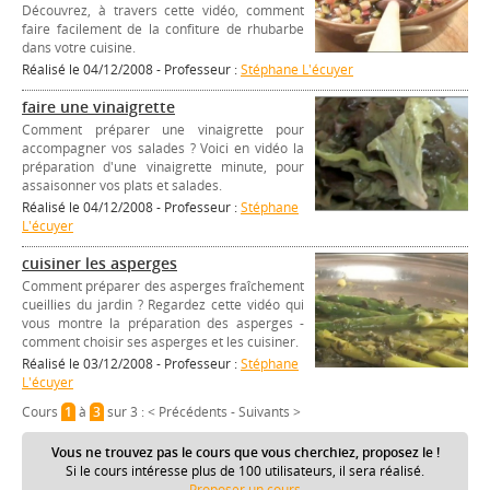
Découvrez, à travers cette vidéo, comment
faire facilement de la confiture de rhubarbe
dans votre cuisine.
Réalisé le 04/12/2008 - Professeur :
Stéphane L'écuyer
faire une vinaigrette
Comment préparer une vinaigrette pour
accompagner vos salades ? Voici en vidéo la
préparation d'une vinaigrette minute, pour
assaisonner vos plats et salades.
Réalisé le 04/12/2008 - Professeur :
Stéphane
L'écuyer
cuisiner les asperges
Comment préparer des asperges fraîchement
cueillies du jardin ? Regardez cette vidéo qui
vous montre la préparation des asperges -
comment choisir ses asperges et les cuisiner.
Réalisé le 03/12/2008 - Professeur :
Stéphane
L'écuyer
Cours
1
à
3
sur 3 :
< Précédents
-
Suivants >
Vous ne trouvez pas le cours que vous cherchiez, proposez le !
Si le cours intéresse plus de 100 utilisateurs, il sera réalisé.
Proposer un cours