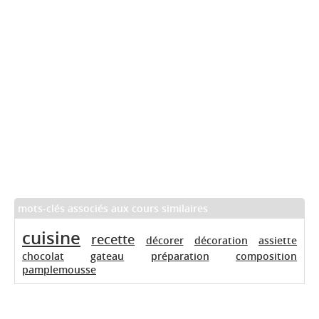
mots-clés associés aux cours similaires
cuisine
recette
décorer
décoration
assiette
chocolat
gateau
préparation
composition
pamplemousse