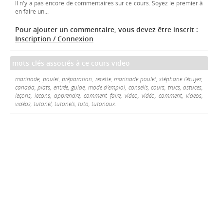
Il n'y a pas encore de commentaires sur ce cours. Soyez le premier à
en faire un...
Pour ajouter un commentaire, vous devez être inscrit :
Inscription / Connexion
mots-clés associés à ce cours video
marinade, poulet, préparation, recette, marinade poulet, stéphane l'écuyer,
canada, plats, entrée, guide, mode d'emploi, conseils, cours, trucs, astuces,
leçons, lecons, apprendre, comment faire, video, vidéo, comment, videos,
vidéos, tutoriel, tutoriels, tuto, tutoriaux.