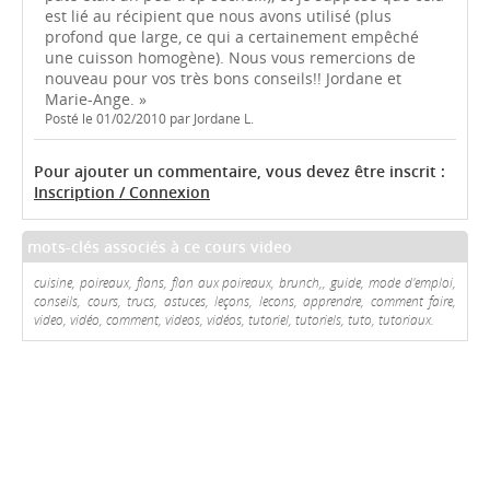
est lié au récipient que nous avons utilisé (plus
profond que large, ce qui a certainement empêché
une cuisson homogène). Nous vous remercions de
nouveau pour vos très bons conseils!! Jordane et
Marie-Ange. »
Posté le 01/02/2010 par Jordane L.
Pour ajouter un commentaire, vous devez être inscrit :
Inscription / Connexion
mots-clés associés à ce cours video
cuisine, poireaux, flans, flan aux poireaux, brunch,, guide, mode d'emploi,
conseils, cours, trucs, astuces, leçons, lecons, apprendre, comment faire,
video, vidéo, comment, videos, vidéos, tutoriel, tutoriels, tuto, tutoriaux.