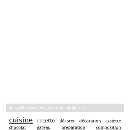
mots-clés associés aux cours similaires
cuisine
recette
décorer
décoration
assiette
chocolat
gateau
préparation
composition