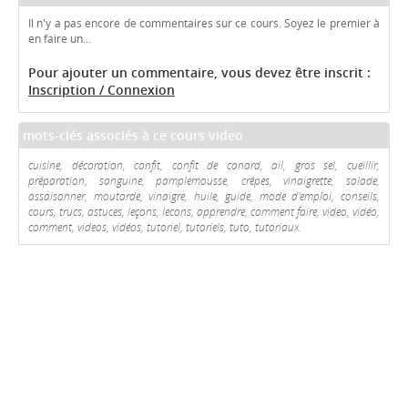
Il n'y a pas encore de commentaires sur ce cours. Soyez le premier à
en faire un...
Pour ajouter un commentaire, vous devez être inscrit :
Inscription / Connexion
mots-clés associés à ce cours video
cuisine, décoration, confit, confit de canard, ail, gros sel, cueillir,
préparation, sanguine, pamplemousse, crêpes, vinaigrette, salade,
assaisonner, moutarde, vinaigre, huile, guide, mode d'emploi, conseils,
cours, trucs, astuces, leçons, lecons, apprendre, comment faire, video, vidéo,
comment, videos, vidéos, tutoriel, tutoriels, tuto, tutoriaux.