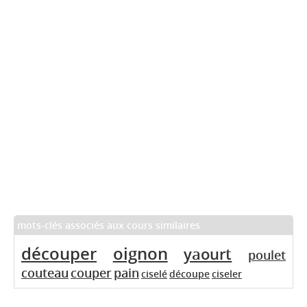
mots-clés associés aux cours similaires
découper
oignon
yaourt
poulet
couteau
couper
pain
ciselé
découpe
ciseler