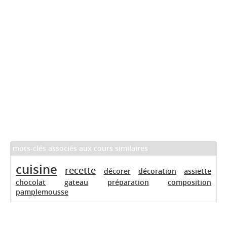
mots-clés associés aux cours similaires
cuisine
recette
décorer
décoration
assiette
chocolat
gateau
préparation
composition
pamplemousse