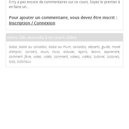
Il n'y a pas encore de commentaires sur ce cours. Soyez le premier à
en faire un...
Pour ajouter un commentaire, vous devez être inscrit :
Inscription / Connexion
mots-clés associés à ce cours video
baba, baba au calvados, baba au rhum, calvados, desserts, guide, mode
d'emploi, conseils, cours, trucs, astuces, leçons, lecons, apprendre,
comment faire, video, vidéo, comment, videos, vidéos, tutoriel, tutoriels,
tuto, tutoriaux.