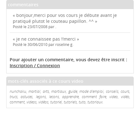
commentaires
« bonjour,merci pour vos cours je débute avant je
pratiqué plutot le couteau papillon. ^^ »
Posté le 23/07/2008 par .
« je ne connaissee pas !!merci »
Posté le 30/06/2010 par roseline g.
Pour ajouter un commentaire, vous devez être inscrit :
Inscription / Connexion
mots-clés associés à ce cours video
nunchaku, martial, arts, martiaux, guide, mode d'emploi, conseils, cours,
trucs, astuces, leçons, lecons, apprendre, comment faire, video, vidéo,
comment, videos, vidéos, tutoriel, tutoriels, tuto, tutoriaux.