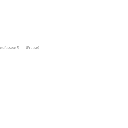
rofesseur !
)
(
Presse
)