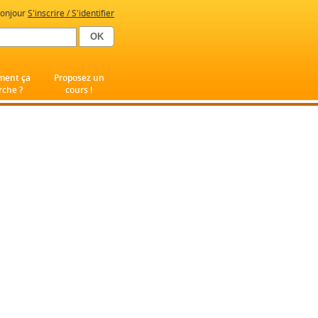
onjour
S'inscrire / S'identifier
ent ça
Proposez un
che ?
cours !