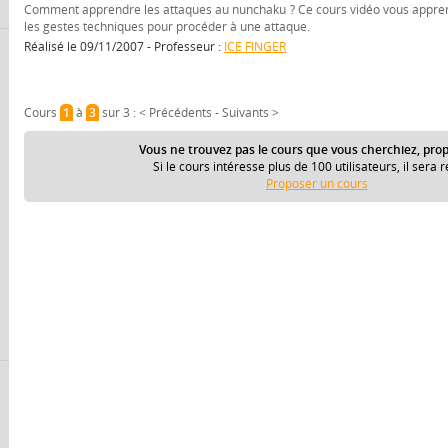
Comment apprendre les attaques au nunchaku ? Ce cours vidéo vous appre
les gestes techniques pour procéder à une attaque.
Réalisé le 09/11/2007 - Professeur :
ICE FINGER
Cours
1
à
3
sur 3 :
< Précédents
-
Suivants >
Vous ne trouvez pas le cours que vous cherchiez, prop
Si le cours intéresse plus de 100 utilisateurs, il sera r
Proposer un cours