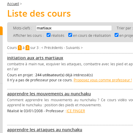
Accueil
>
Liste des cours
Mots-clefs :
Trier par 
Afficher les cours :
réalisés
en cours de réalisation
en proj
Cours
1
à
3
sur 3 :
< Précédents
-
Suivants >
initiation aux arts martiaux
combattre à main nue, esquiver les attaques, combattre avec les pied et ap
en l'air
Cours en projet :
244 utilisateur(s)
déjà intéressé(s)
Il n'y a pas de professeur pour ce cours.
Proposez vous comme professeur !
apprendre les mouvements au nunchaku
Comment apprendre les mouvements au nunchaku ? Ce cours vidéo vo
apprend le nunchaku : position des pieds et mouvements.
Réalisé le 03/01/2008 - Professeur :
ICE FINGER
apprendre les attaques au nunchaku