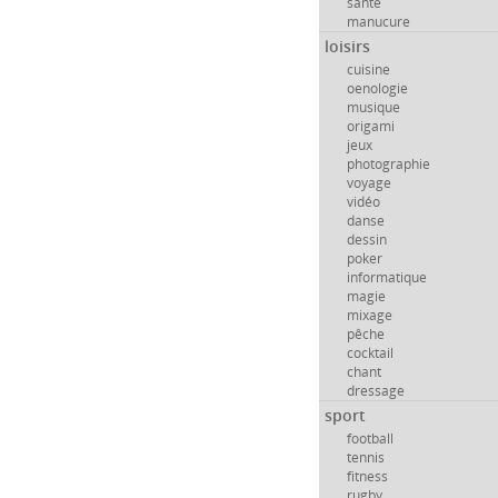
santé
manucure
loisirs
cuisine
oenologie
musique
origami
jeux
photographie
voyage
vidéo
danse
dessin
poker
informatique
magie
mixage
pêche
cocktail
chant
dressage
sport
football
tennis
fitness
rugby