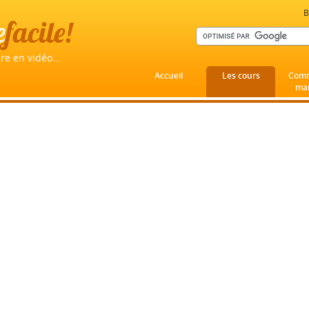
B
e
facile!
re en vidéo...
Accueil
Les cours
Comm
mar