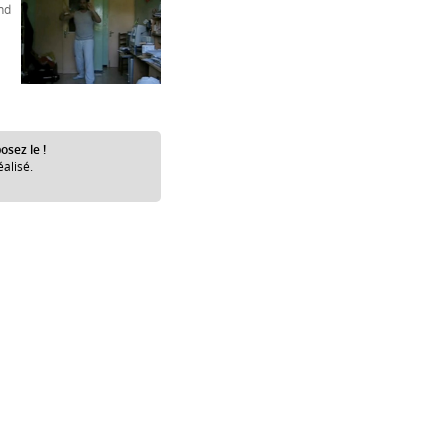
nd
osez le !
éalisé.