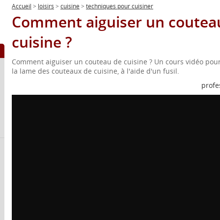
Accueil
>
loisirs
>
cuisine
>
techniques pour cuisiner
Comment aiguiser un coutea
cuisine ?
Comment aiguiser un couteau de cuisine ? Un cours vidéo pour
la lame des couteaux de cuisine, à l'aide d'un fusil.
profe