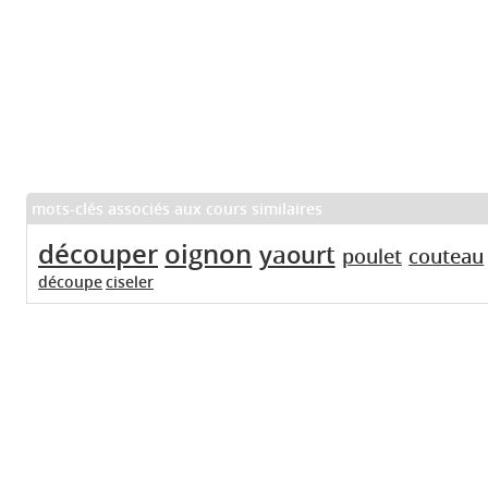
mots-clés associés aux cours similaires
découper
oignon
yaourt
poulet
couteau
découpe
ciseler