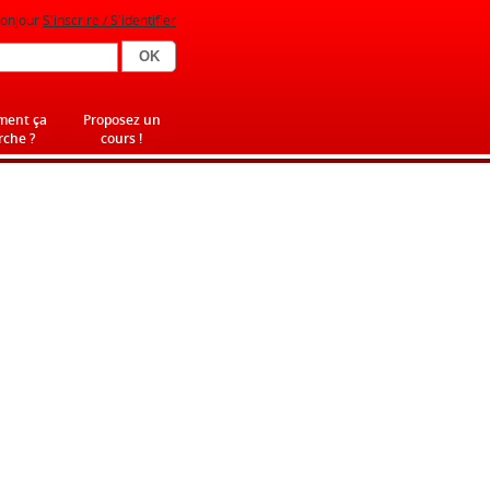
onjour
S'inscrire / S'identifier
ent ça
Proposez un
che ?
cours !