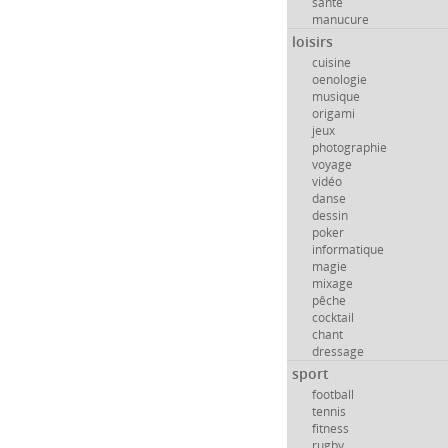
santé
manucure
loisirs
cuisine
oenologie
musique
origami
jeux
photographie
voyage
vidéo
danse
dessin
poker
informatique
magie
mixage
pêche
cocktail
chant
dressage
sport
football
tennis
fitness
rugby