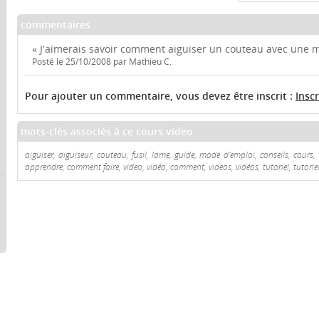
commentaires
« J'aimerais savoir comment aiguiser un couteau avec une 
Posté le 25/10/2008 par Mathieu C.
Pour ajouter un commentaire, vous devez être inscrit :
Insc
mots-clés associés à ce cours video
aiguiser, aiguiseur, couteau, fusil, lame, guide, mode d'emploi, conseils, cours, 
apprendre, comment faire, video, vidéo, comment, videos, vidéos, tutoriel, tutoriel