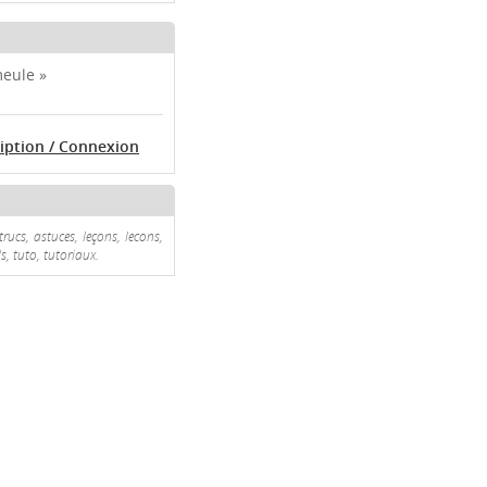
meule »
ription / Connexion
trucs, astuces, leçons, lecons,
s, tuto, tutoriaux.