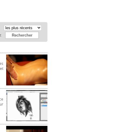
:
et
es
et
ce
ur