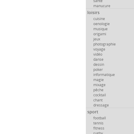
santé
manucure
loisirs
cuisine
oenologie
musique
origami
jeux
photographie
voyage
vidéo
danse
dessin
poker
informatique
magie
mixage
pêche
cocktail
chant
dressage
sport
football
tennis
fitness
rugby