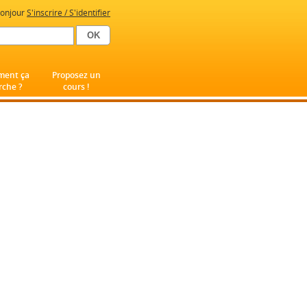
onjour
S'inscrire / S'identifier
ent ça
Proposez un
che ?
cours !