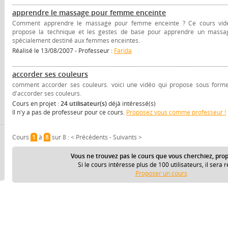
apprendre le massage pour femme enceinte
Comment apprendre le massage pour femme enceinte ? Ce cours vid
propose la technique et les gestes de base pour apprendre un massa
spécialement destiné aux femmes enceintes.
Réalisé le 13/08/2007 - Professeur :
Farida
accorder ses couleurs
comment accorder ses couleurs. voici une vidéo qui propose sous forme
d'accorder ses couleurs.
Cours en projet :
24 utilisateur(s)
déjà intéressé(s)
Il n'y a pas de professeur pour ce cours.
Proposez vous comme professeur !
Cours
1
à
8
sur 8 :
< Précédents
-
Suivants >
Vous ne trouvez pas le cours que vous cherchiez, prop
Si le cours intéresse plus de 100 utilisateurs, il sera r
Proposer un cours