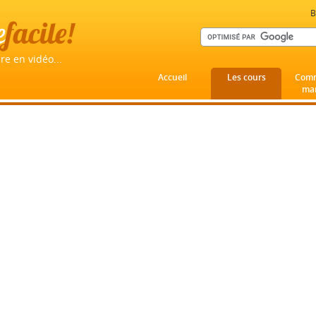
B
e
facile!
re en vidéo...
Accueil
Les cours
Comm
mar