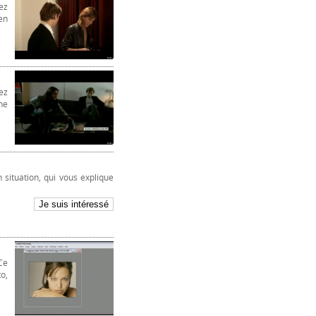
ez
en
ez
ne
situation, qui vous explique
Ce
o,