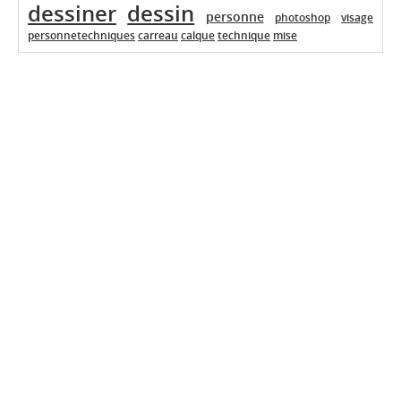
dessiner
dessin
personne
photoshop
visage
personnetechniques
carreau
calque
technique
mise