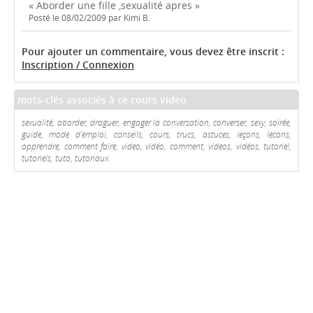
« Aborder une fille ,sexualité apres »
Posté le 08/02/2009 par Kimi B.
Pour ajouter un commentaire, vous devez être inscrit :
Inscription / Connexion
mots-clés associés à ce cours video
sexualité, aborder, draguer, engager la conversation, converser, sexy, soirée,
guide, mode d'emploi, conseils, cours, trucs, astuces, leçons, lecons,
apprendre, comment faire, video, vidéo, comment, videos, vidéos, tutoriel,
tutoriels, tuto, tutoriaux.