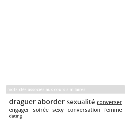
mots-clés associés aux cours similaires
draguer
aborder
sexualité
converser
engager
soirée
sexy
conversation
femme
dating