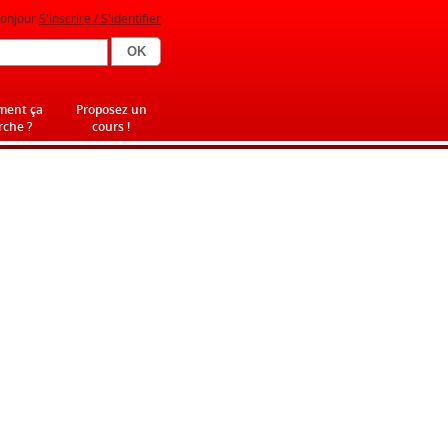
onjour
S'inscrire / S'identifier
ent ça
Proposez un
che ?
cours !