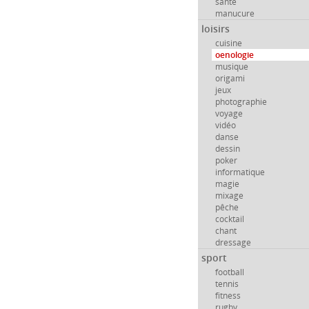
santé
manucure
loisirs
cuisine
oenologie
musique
origami
jeux
photographie
voyage
vidéo
danse
dessin
poker
informatique
magie
mixage
pêche
cocktail
chant
dressage
sport
football
tennis
fitness
rugby