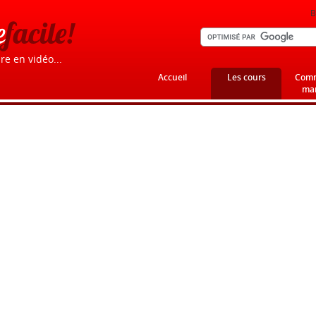
B
e
facile!
re en vidéo...
Accueil
Les cours
Comm
mar