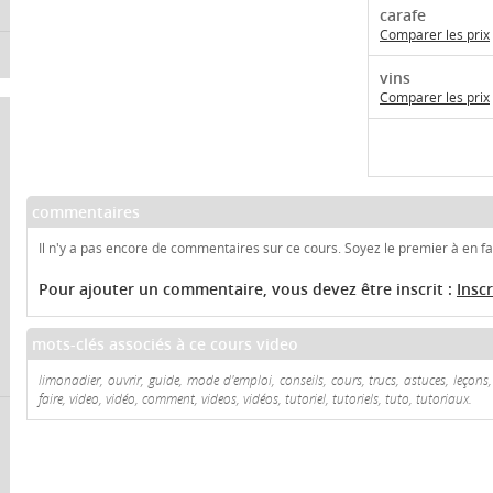
carafe
Comparer les prix
vins
Comparer les prix
commentaires
Il n'y a pas encore de commentaires sur ce cours. Soyez le premier à en fai
Pour ajouter un commentaire, vous devez être inscrit :
Insc
mots-clés associés à ce cours video
limonadier, ouvrir, guide, mode d'emploi, conseils, cours, trucs, astuces, leço
faire, video, vidéo, comment, videos, vidéos, tutoriel, tutoriels, tuto, tutoriaux.