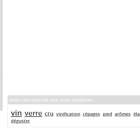
mots-clés associés aux cours similaires
vin
verre
cru
vinification
cépages
pied
arômes
él
déguster