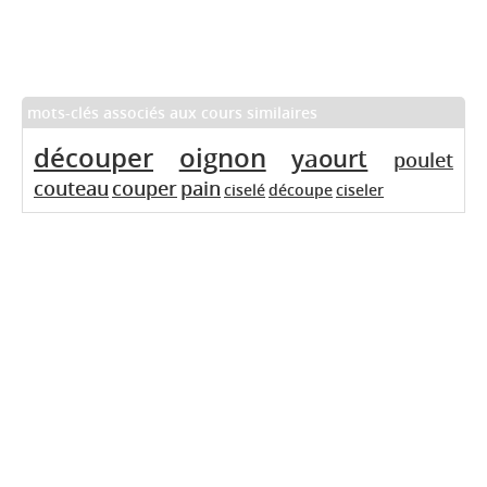
mots-clés associés aux cours similaires
découper
oignon
yaourt
poulet
couteau
couper
pain
ciselé
découpe
ciseler