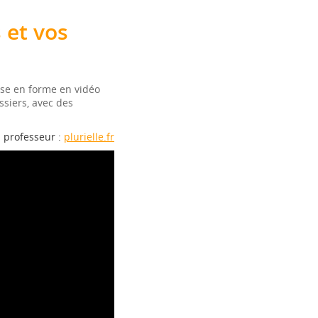
 et vos
ise en forme en vidéo
ssiers, avec des
professeur :
plurielle.fr