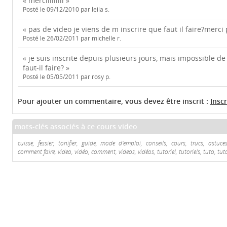
« merciiiiiiiii »
Posté le 09/12/2010 par leila s.
« pas de video je viens de m inscrire que faut il faire?merci p
Posté le 26/02/2011 par michelle r.
« je suis inscrite depuis plusieurs jours, mais impossible de
faut-il faire? »
Posté le 05/05/2011 par rosy p.
Pour ajouter un commentaire, vous devez être inscrit :
Insc
mots-clés associés à ce cours video
cuisse, fessier, tonifier, guide, mode d'emploi, conseils, cours, trucs, astuce
comment faire, video, vidéo, comment, videos, vidéos, tutoriel, tutoriels, tuto, tut