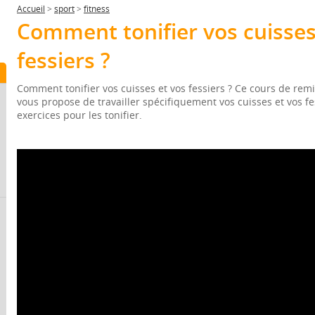
Accueil
>
sport
>
fitness
Comment tonifier vos cuisses
fessiers ?
Comment tonifier vos cuisses et vos fessiers ? Ce cours de rem
vous propose de travailler spécifiquement vos cuisses et vos fe
exercices pour les tonifier.