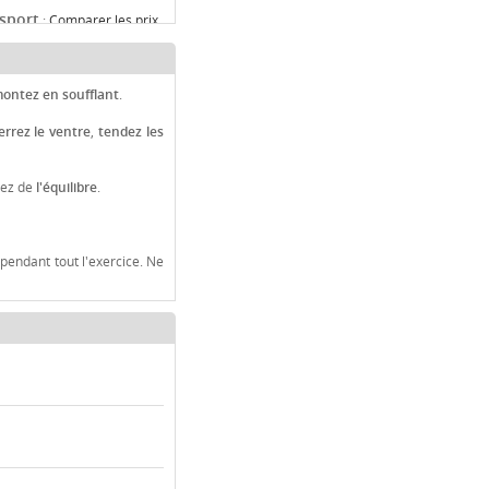
sport
:
Comparer les prix
 les prix
montez
en soufflant
.
errez le ventre
,
tendez les
vez de
l'équilibre
.
 pendant tout l'exercice. Ne