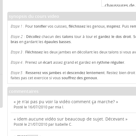
chaussures de 
synopsis du cours video
fitness
:
Comparer
Etape 1 :
Pour
tonifier
vos cuisses,
fléchissez
les genoux,
inspirez
. Puis
re
Etape 2 :
Décollez
chacun des
talons
tour à tour et
gardez le dos droit
.
S
bras
en gardant les
épaules basses
.
Etape 3 :
Fléchissez
les deux jambes en décollant les deux talons si vous a
Etape 4 :
Prenez un
écart
assez grand et gardez en
rythme régulier
.
Etape 5 :
Resserez vos jambes
et
descendez lentement
. Restez bien droit
faites pas cet exercice si vous
souffrez des genoux
.
commentaires
« je n'ai pas pu voir la vidéo comment ça marche? »
Posté le 16/07/2010 par mia l.
« idem aucune vidéo sur beaucoup de sujet. Décevant »
Posté le 21/07/2010 par Isabelle C.