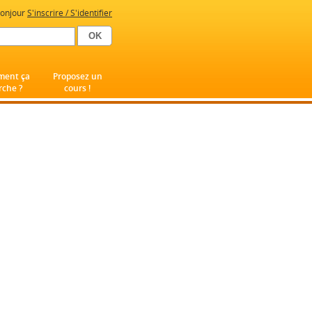
onjour
S'inscrire / S'identifier
ent ça
Proposez un
che ?
cours !