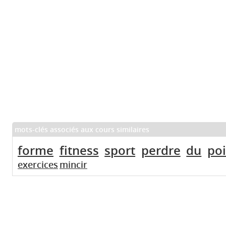
mots-clés associés aux cours similaires
forme
fitness
sport
perdre
du
po
exercices
mincir