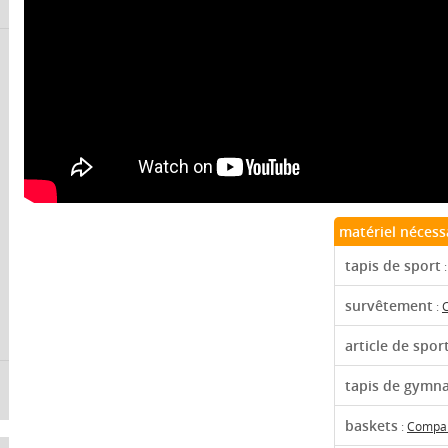
matériel nécess
tapis de sport
survêtement
:
C
article de spor
tapis de gymn
baskets
:
Compar