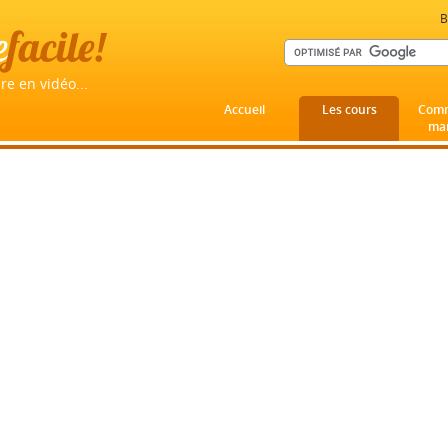
B
e
facile!
re en vidéo...
Accueil
Les cours
Comm
mar