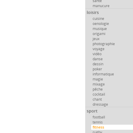
santé
manucure
loisirs
cuisine
oenologie
musique
origami
jeux
photographie
voyage
vidéo
danse
dessin
poker
informatique
magie
mixage
pêche
cocktail
chant
dressage
sport
football
tennis
fitness
rugby