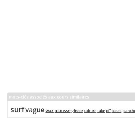
mots-clés associés aux cours similaires
surf
vague
wax
mousse
glisse
culture
take
off
bases
planch