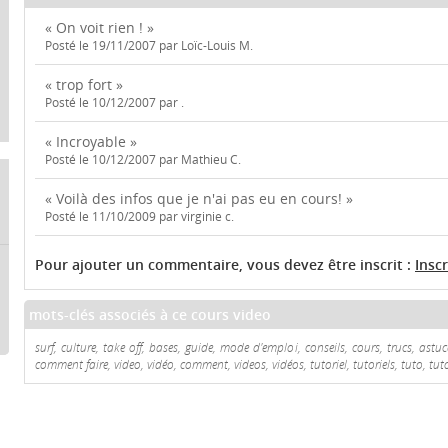
« On voit rien ! »
Posté le 19/11/2007 par Loïc-Louis M.
« trop fort »
Posté le 10/12/2007 par .
« Incroyable »
Posté le 10/12/2007 par Mathieu C.
« Voilà des infos que je n'ai pas eu en cours! »
Posté le 11/10/2009 par virginie c.
Pour ajouter un commentaire, vous devez être inscrit :
Insc
mots-clés associés à ce cours video
surf, culture, take off, bases, guide, mode d'emploi, conseils, cours, trucs, astu
comment faire, video, vidéo, comment, videos, vidéos, tutoriel, tutoriels, tuto, tut