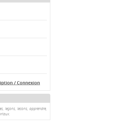
ription / Connexion
ces, leçons, lecons, apprendre,
oriaux.