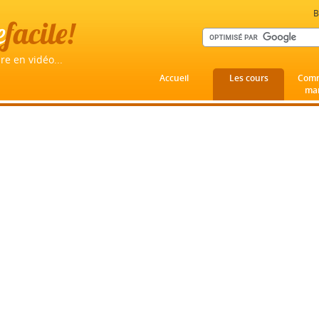
B
e
facile!
re en vidéo...
Accueil
Les cours
Comm
mar