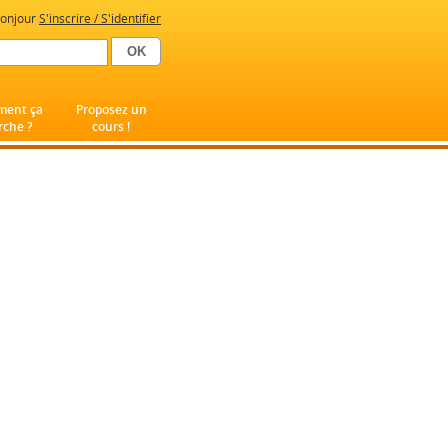
onjour
S'inscrire / S'identifier
ent ça
Proposez un
che ?
cours !