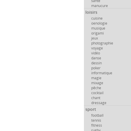
santé
manucure
loisirs
cuisine
oenologie
musique
origami
jeux
photographie
voyage
vidéo
danse
dessin
poker
informatique
magie
mixage
pêche
cocktail
chant
dressage
sport
football
tennis
fitness
rugby