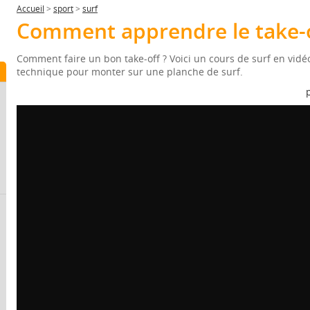
Accueil
>
sport
>
surf
Comment apprendre le take-o
Comment faire un bon take-off ? Voici un cours de surf en vidé
technique pour monter sur une planche de surf.