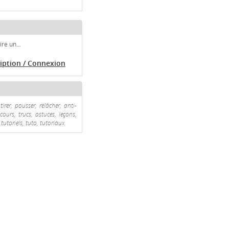
re un...
ription / Connexion
tirer, pousser, relâcher, anti-
cours, trucs, astuces, leçons,
tutoriels, tuto, tutoriaux.