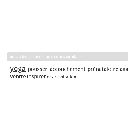
mots-clés associés aux cours similaires
yoga
pousser
accouchement
prénatale
relaxa
ventre
inspirer
nez
respiration