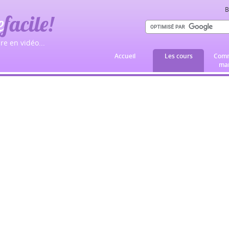
B
e
facile!
re en vidéo...
Accueil
Les cours
Comm
mar