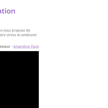
ation
éo vous propose de
otre stress et améliorer
esseur :
Amandine Flock