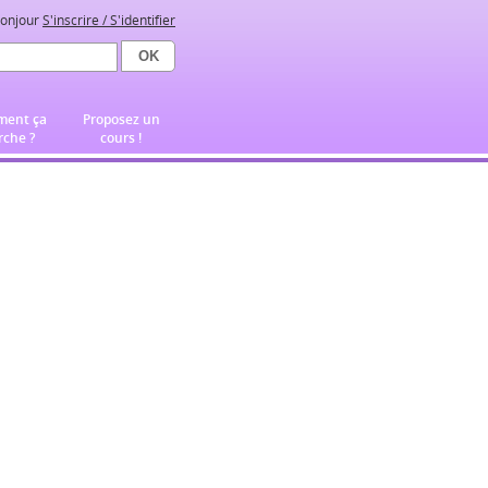
onjour
S'inscrire / S'identifier
ent ça
Proposez un
che ?
cours !