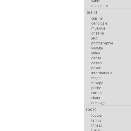
santé
manucure
loisirs
cuisine
oenologie
musique
origami
jeux
photographie
voyage
vidéo
danse
dessin
poker
informatique
magie
mixage
pêche
cocktail
chant
dressage
sport
football
tennis
fitness
rugby