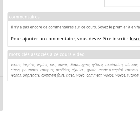
commentaires
Il n'y a pas encore de commentaires sur ce cours. Soyez le premier à en fai
Pour ajouter un commentaire, vous devez être inscrit :
Insc
mots-clés associés à ce cours video
ventre, inspirer, expirer, nez, ouvrir, diaphragme, rythme, respiration, bloquer, 
stress, poumons, compter, accélérer, régulier , guide, mode d'emploi, conseils, 
lecons, apprendre, comment faire, video, vidéo, comment, videos, vidéos, tutoriel, 