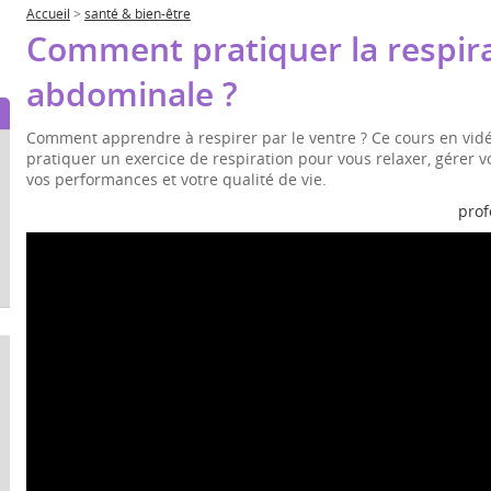
Accueil
>
santé & bien-être
Comment pratiquer la respir
abdominale ?
Comment apprendre à respirer par le ventre ? Ce cours en vid
pratiquer un exercice de respiration pour vous relaxer, gérer v
vos performances et votre qualité de vie.
prof