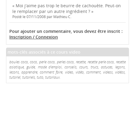
« Moi j'aime pas trop le beurre de cachouète. Peut-on
le remplacer par un autre ingrédient ? »
Posté le 07/11/2008 par Mathieu C.
Pour ajouter un commentaire, vous devez être inscrit :
Inscription / Connexion
mots-clés associés à ce cours video
boules coco, coco, perle coco, perles coco, recette, recette perle coco, recette
asiatique, guide, mode d'emploi, conseils, cours, trucs, astuces, leçons,
lecons, apprendre, comment faire, video, vidéo, comment, videos, vidéos,
tutoriel, tutoriels, tuto, tutoriaux.