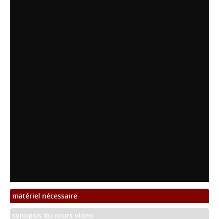
matériel nécessaire
synopsis du cours video