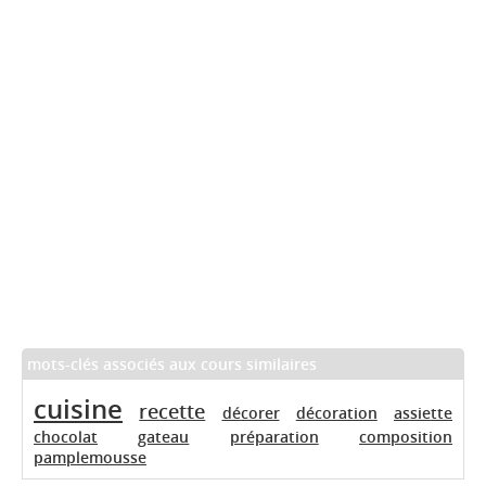
mots-clés associés aux cours similaires
cuisine
recette
décorer
décoration
assiette
chocolat
gateau
préparation
composition
pamplemousse