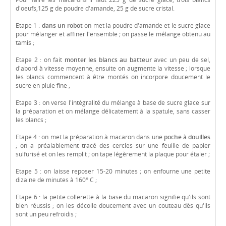
d'oeufs,125 g de poudre d'amande, 25 g de sucre cristal.
Etape 1 :
dans un robot
on met la poudre d'amande et le sucre glace
pour mélanger et affiner l'ensemble ; on passe le mélange obtenu au
tamis ;
Etape 2 : on fait
monter les blancs au batteur
avec un peu de sel,
d'abord à vitesse moyenne, ensuite on augmente la vitesse ; lorsque
les blancs commencent à être montés on incorpore doucement le
sucre en pluie fine ;
Etape 3 : on verse l'intégralité du mélange à base de sucre glace sur
la préparation et on mélange délicatement à la spatule, sans casser
les blancs ;
Etape 4 : on met la préparation à macaron dans une
poche à douilles
; on a préalablement tracé des cercles sur une feuille de papier
sulfurisé et on les remplit ; on tape légèrement la plaque pour étaler ;
Etape 5 : on laisse reposer 15-20 minutes ; on enfourne une petite
dizaine de minutes à 160° C ;
Etape 6 : la petite collerette à la base du macaron signifie qu'ils sont
bien réussis ; on les décolle doucement avec un couteau dès qu'ils
sont un peu refroidis ;