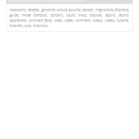
macarons, recettes, ganache, amuse bouche, dessert, mignardise, friandise,
guide, mode d'emploi, conseils, cours, trucs, astuces, leçons, lecons,
apprendre, comment faire, video, vidéo, comment, videos, vidéos, tutoriel,
tutoriels, tuto, tutoriaux.