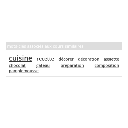
mots-clés associés aux cours similaires
cuisine
recette
décorer
décoration
assiette
chocolat
gateau
préparation
composition
pamplemousse