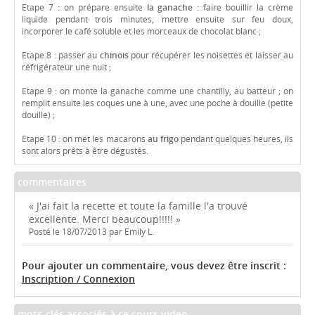
Etape 7 : on prépare ensuite
la ganache :
faire bouillir la crème
liquide pendant trois minutes, mettre ensuite sur feu doux,
incorporer le café soluble et les morceaux de chocolat blanc ;
Etape 8 : passer au
chinois
pour récupérer les noisettes et laisser au
réfrigérateur une nuit ;
Etape 9 : on monte la ganache comme une chantilly, au batteur ; on
remplit ensuite les coques une à une, avec une poche à douille (petite
douille) ;
Etape 10 : on met les macarons
au frigo
pendant quelques heures, ils
sont alors prêts à être dégustés.
commentaires
« J'ai fait la recette et toute la famille l'a trouvé
excellente. Merci beaucoup!!!!! »
Posté le 18/07/2013 par Emily L.
Pour ajouter un commentaire, vous devez être inscrit :
Inscription / Connexion
mots-clés associés à ce cours video