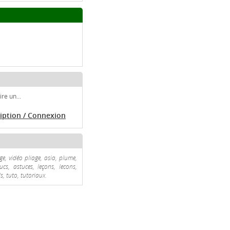
re un...
ription / Connexion
age, vidéo pliage, asia, plume,
cs, astuces, leçons, lecons,
s, tuto, tutoriaux.