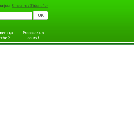
onjour
S'inscrire / S'identifier
ent ça
Proposez un
che ?
cours !