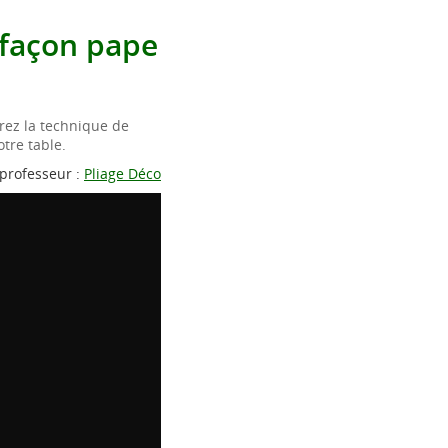
 façon pape
rez la technique de
tre table.
professeur :
Pliage Déco