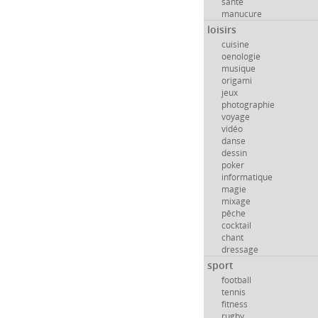
santé
manucure
loisirs
cuisine
oenologie
musique
origami
jeux
photographie
voyage
vidéo
danse
dessin
poker
informatique
magie
mixage
pêche
cocktail
chant
dressage
sport
football
tennis
fitness
rugby