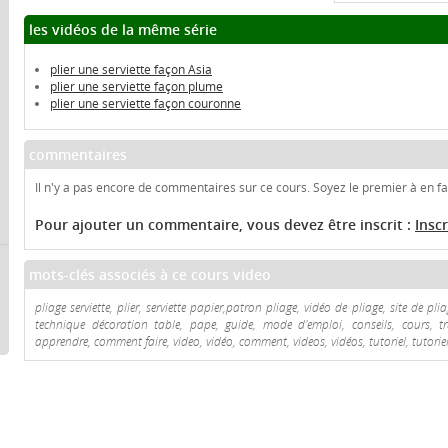
les vidéos de la même série
plier une serviette façon Asia
plier une serviette façon plume
plier une serviette façon couronne
commentaires
Il n'y a pas encore de commentaires sur ce cours. Soyez le premier à en fai
Pour ajouter un commentaire, vous devez être inscrit :
Insc
mots-clés associés à ce cours video
pliage serviette, plier, serviette papier,patron pliage, vidéo de pliage, site de pli
technique décoration table, pape, guide, mode d'emploi, conseils, cours, tru
apprendre, comment faire, video, vidéo, comment, videos, vidéos, tutoriel, tutoriel