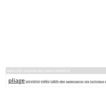
mots-clés associés aux cours similaires
pliage
serviette
vidéo
table
plier
papierpatron
site
technique