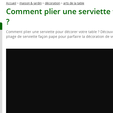
Accueil
>
maison & jardin
>
décoration
>
arts de la table
Comment plier une serviette
?
Comment plier une serviette pour décorer votre table ? Découv
pliage de serviette façon pape pour parfaire la décoration de vo