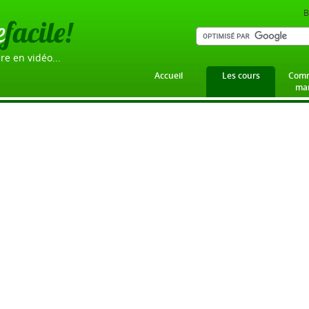
B
e
facile!
re en vidéo...
Accueil
Les cours
Comm
mar