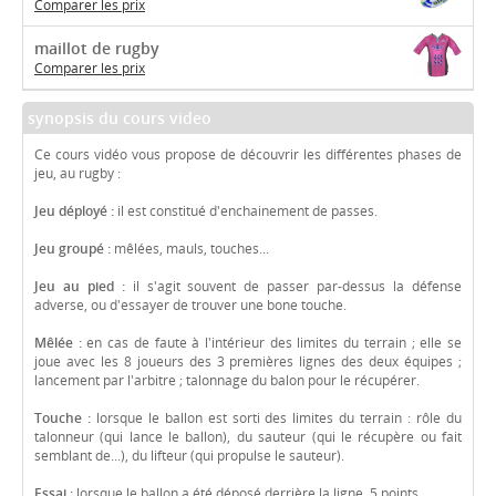
Comparer les prix
maillot de rugby
Comparer les prix
synopsis du cours video
Ce cours vidéo vous propose de découvrir les différentes phases de
jeu, au rugby :
Jeu déployé :
il est constitué d'enchainement de passes.
Jeu groupé :
mêlées, mauls, touches...
Jeu au pied :
il s'agit souvent de passer par-dessus la défense
adverse, ou d'essayer de trouver une bone touche.
Mêlée :
en cas de faute à l'intérieur des limites du terrain ; elle se
joue avec les 8 joueurs des 3 premières lignes des deux équipes ;
lancement par l'arbitre ; talonnage du balon pour le récupérer.
Touche :
lorsque le ballon est sorti des limites du terrain : rôle du
talonneur (qui lance le ballon), du sauteur (qui le récupère ou fait
semblant de...), du lifteur (qui propulse le sauteur).
Essai :
lorsque le ballon a été déposé derrière la ligne, 5 points.