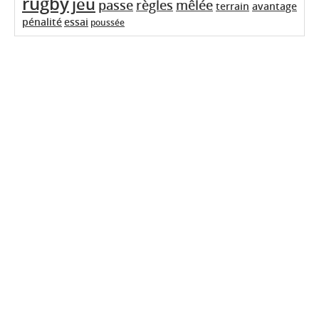
rugby
jeu
passe
règles
mêlée
terrain
avantage
pénalité
essai
poussée