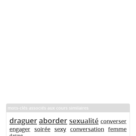
mots-clés associés aux cours similaires
draguer
aborder
sexualité
converser
engager
soirée
sexy
conversation
femme
dating