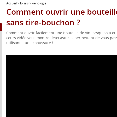
Accueil
>
loisirs
>
oenologie
Comment ouvrir une bouteille
sans tire-bouchon ?
Comment ouvrir facilement une bouteille de vin lorsqu'on a oub
cours vidéo vous montre deux astuces permettant de vous pass
utilisant... une chaussure !