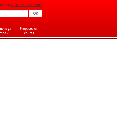
onjour
S'inscrire / S'identifier
ent ça
Proposez un
che ?
cours !