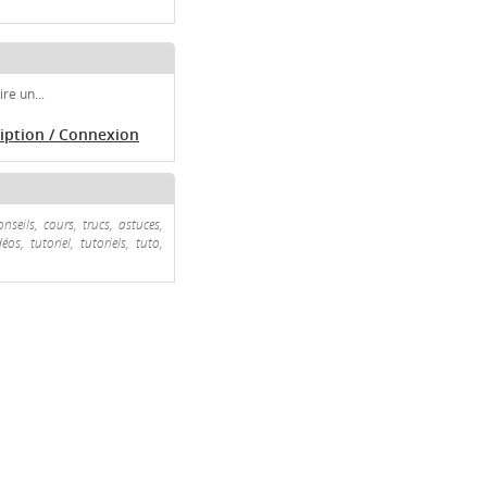
re un...
ription / Connexion
nseils, cours, trucs, astuces,
s, tutoriel, tutoriels, tuto,