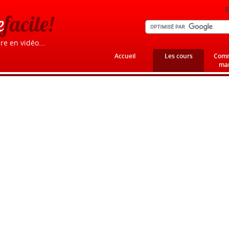
B
e
facile!
re en vidéo...
Accueil
Les cours
Comm
mar