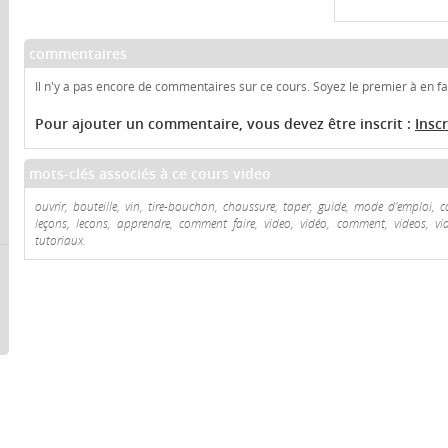
commentaires
Il n'y a pas encore de commentaires sur ce cours. Soyez le premier à en fai
Pour ajouter un commentaire, vous devez être inscrit :
Insc
mots-clés associés à ce cours video
ouvrir, bouteille, vin, tire-bouchon, chaussure, taper, guide, mode d'emploi, co
leçons, lecons, apprendre, comment faire, video, vidéo, comment, videos, vidéo
tutoriaux.