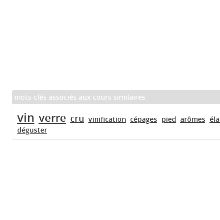
mots-clés associés aux cours similaires
vin
verre
cru
vinification
cépages
pied
arômes
él
déguster