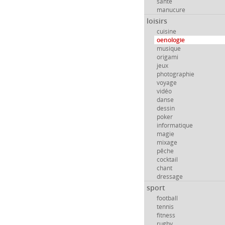
santé
manucure
loisirs
cuisine
oenologie
musique
origami
jeux
photographie
voyage
vidéo
danse
dessin
poker
informatique
magie
mixage
pêche
cocktail
chant
dressage
sport
football
tennis
fitness
rugby