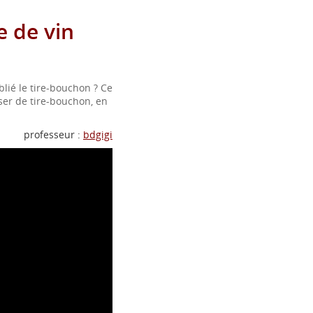
 de vin
lié le tire-bouchon ? Ce
er de tire-bouchon, en
professeur :
bdgigi